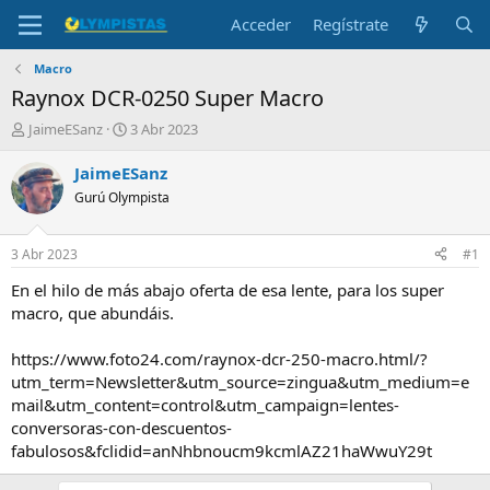
Acceder
Regístrate
Macro
Raynox DCR-0250 Super Macro
I
F
JaimeESanz
3 Abr 2023
n
e
i
c
JaimeESanz
c
h
Gurú Olympista
i
a
a
d
d
e
3 Abr 2023
#1
o
i
r
n
En el hilo de más abajo oferta de esa lente, para los super
d
i
macro, que abundáis.
e
c
l
i
https://www.foto24.com/raynox-dcr-250-macro.html/?
t
o
utm_term=Newsletter&utm_source=zingua&utm_medium=e
e
mail&utm_content=control&utm_campaign=lentes-
m
a
conversoras-con-descuentos-
fabulosos&fclidid=anNhbnoucm9kcmlAZ21haWwuY29t