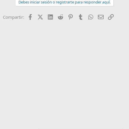
Debes iniciar sesión o registrarte para responder aquí.
Facebook
X (Twitter)
LinkedIn
Reddit
Pinterest
Tumblr
WhatsApp
Email
Enlace
Compartir: