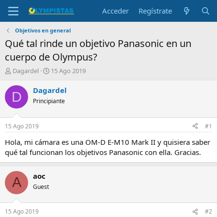
Acceder
Regístrate
Objetivos en general
Qué tal rinde un objetivo Panasonic en un
cuerpo de Olympus?
I
F
Dagardel
15 Ago 2019
n
e
i
c
Dagardel
D
c
h
Principiante
i
a
a
d
d
e
15 Ago 2019
#1
o
i
r
n
Hola, mi cámara es una OM-D E-M10 Mark II y quisiera saber
d
i
qué tal funcionan los objetivos Panasonic con ella. Gracias.
e
c
l
i
t
o
aoc
A
e
Guest
m
a
15 Ago 2019
#2