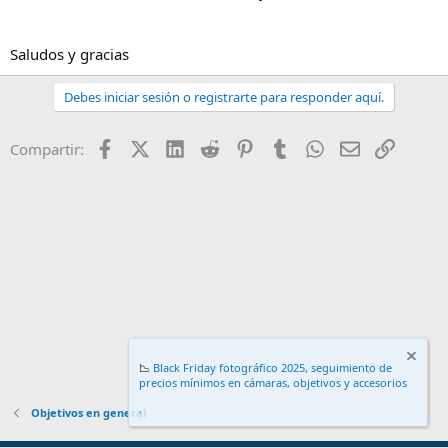
Saludos y gracias
Debes iniciar sesión o registrarte para responder aquí.
Facebook
X (Twitter)
LinkedIn
Reddit
Pinterest
Tumblr
WhatsApp
Email
Enlace
Compartir:
📉
Black Friday fotográfico 2025, seguimiento de
precios mínimos en cámaras, objetivos y accesorios
.
Objetivos en general