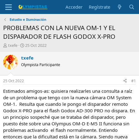
Acceder
Regístrate
Estudio e Iluminación
PROBLEMAS CON LA NUEVA OM-1 Y EL
DISPARADOR DE FLASH GODOX X-PRO
I
F
txefe
25 Oct 2022
n
e
i
c
txefe
c
h
Olympista Participante
i
a
a
d
d
e
25 Oct 2022
#1
o
i
r
n
Estimados amigos-as: quisiera realizarles una consulta a raíz
d
i
de un problema que tengo con la nueva cámara OM System
e
c
OM-1. Resulta que cuando le pongo el disparador remoto
l
i
Godox X-PRO para el flash Godox AD-300 PRO no dispara. En
t
o
un principio sospeché que se trataba del disparador, pero
e
puesto éste sobre una Olympus OM-D E-M5 II funciona sin
m
a
problemas activando el flash normalmente. Entiendo
entonces que la dificultad está en la cámara. Siendo nueva