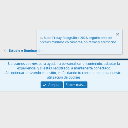
📉
Black Friday fotográfico 2025, seguimiento de
precios mínimos en cámaras, objetivos y accesorios
.
Estudio e Iluminación
Español (ES)
Utilizamos cookies para ayudar a personalizar el contenido, adaptar la
experiencia, y si estás registrado, a mantenerte conectado.
Contáctanos
Términos y reglas
Política de privacidad
Ayuda
Al continuar utilizando este sitio, estás dando tu consentimiento a nuestra
Inicio
R
utilización de cookies.
S
S
Aceptar
Saber más…
®
Community platform by XenForo
© 2010-2024 XenForo Ltd.