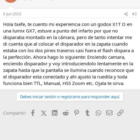
9 Jun 2023
#2
Hola txefe, te cuento mi experiencia con un godox X1T O en
una lumix GX7, estuve a punto del infarto por que no
disparaba montado en la cámara, pero de tanto intentar me
di cuenta que al colocar el disparador en la zapata cuando
estaba con los dos pines traseros casi fuera el flash dispara a
la perfección. Ahora hago lo siguiente: Enciendo camara,
enciendo disparador y voy introduciendolo lentamente en la
zapata hasta que la pantalla se ilumina cuando reconoce que
el disparador esta conectado y ahi ajusto la ruedita y toda
funciona bien TTL, Manual, HSS Zoom etc. Ojala te sirva.
Debes iniciar sesión o registrarte para responder aquí.
Facebook
X (Twitter)
LinkedIn
Reddit
Pinterest
Tumblr
WhatsApp
Email
Enlace
Compartir: