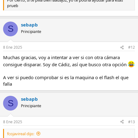
Por cierto, si te pilla bien Badajoz, yo te podría ayudar para esas
prueb
sebapb
S
Principiante
8 Ene 2025
#12
Muchas gracias, voy a intentar a ver si con otra cámara
consigue disparar. Soy de Cádiz, así que busco otra opción
A ver si puedo comprobar si es la maquina o el flash el que
falla
sebapb
S
Principiante
8 Ene 2025
#13
fcojavireal dijo: