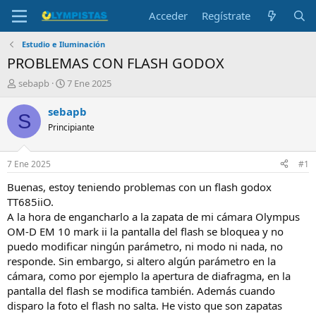
Acceder
Regístrate
Estudio e Iluminación
PROBLEMAS CON FLASH GODOX
I
F
sebapb
7 Ene 2025
n
e
i
c
sebapb
S
c
h
Principiante
i
a
a
d
d
e
7 Ene 2025
#1
o
i
r
n
Buenas, estoy teniendo problemas con un flash godox
d
i
TT685iiO.
e
c
A la hora de engancharlo a la zapata de mi cámara Olympus
l
i
OM-D EM 10 mark ii la pantalla del flash se bloquea y no
t
o
puedo modificar ningún parámetro, ni modo ni nada, no
e
responde. Sin embargo, si altero algún parámetro en la
m
a
cámara, como por ejemplo la apertura de diafragma, en la
pantalla del flash se modifica también. Además cuando
disparo la foto el flash no salta. He visto que son zapatas