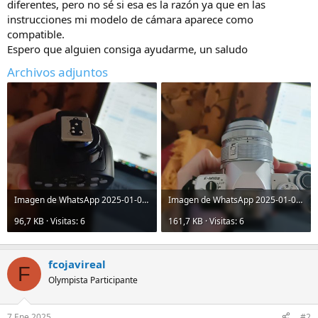
diferentes, pero no sé si esa es la razón ya que en las
instrucciones mi modelo de cámara aparece como
compatible.
Espero que alguien consiga ayudarme, un saludo
Archivos adjuntos
Imagen de WhatsApp 2025-01-07 a las 16.25.21_204fca26.jpg
Imagen de WhatsApp 2025-01-07 a las 16.25.22_4a7132ff.jpg
96,7 KB · Visitas: 6
161,7 KB · Visitas: 6
fcojavireal
F
Olympista Participante
7 Ene 2025
#2