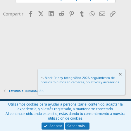
Facebook
X (Twitter)
LinkedIn
Reddit
Pinterest
Tumblr
WhatsApp
Email
Enlace
Compartir:
📉
Black Friday fotográfico 2025, seguimiento de
precios mínimos en cámaras, objetivos y accesorios
.
Estudio e Iluminación
Español (ES)
Utilizamos cookies para ayudar a personalizar el contenido, adaptar la
experiencia, y si estás registrado, a mantenerte conectado.
Contáctanos
Términos y reglas
Política de privacidad
Ayuda
Al continuar utilizando este sitio, estás dando tu consentimiento a nuestra
Inicio
R
utilización de cookies.
S
S
Aceptar
Saber más…
®
Community platform by XenForo
© 2010-2024 XenForo Ltd.