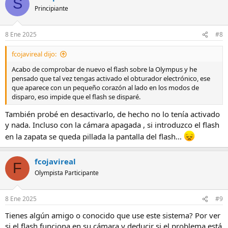
S
Principiante
8 Ene 2025
#8
fcojavireal dijo:
Acabo de comprobar de nuevo el flash sobre la Olympus y he
pensado que tal vez tengas activado el obturador electrónico, ese
que aparece con un pequeño corazón al lado en los modos de
disparo, eso impide que el flash se disparé.
También probé en desactivarlo, de hecho no lo tenía activado
y nada. Incluso con la cámara apagada , si introduzco el flash
en la zapata se queda pillada la pantalla del flash...
fcojavireal
F
Olympista Participante
8 Ene 2025
#9
Tienes algún amigo o conocido que use este sistema? Por ver
si el flash funciona en su cámara y deducir si el problema está