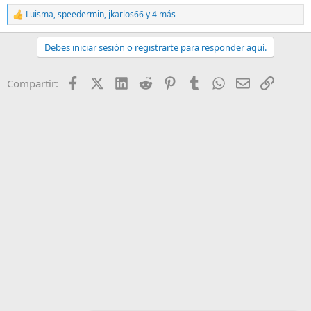
Luisma
,
speedermin
,
jkarlos66
y 4 más
R
e
a
Debes iniciar sesión o registrarte para responder aquí.
c
c
i
Facebook
X (Twitter)
LinkedIn
Reddit
Pinterest
Tumblr
WhatsApp
Email
Enlace
Compartir:
o
n
e
s
: