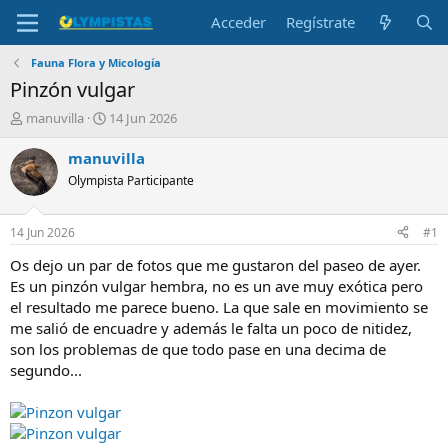
Acceder
Regístrate
Fauna Flora y Micología
Pinzón vulgar
I
F
manuvilla
14 Jun 2026
n
e
i
c
manuvilla
c
h
Olympista Participante
i
a
a
d
d
e
14 Jun 2026
#1
o
i
r
n
Os dejo un par de fotos que me gustaron del paseo de ayer.
d
i
Es un pinzón vulgar hembra, no es un ave muy exótica pero
e
c
el resultado me parece bueno. La que sale en movimiento se
l
i
me salió de encuadre y además le falta un poco de nitidez,
t
o
son los problemas de que todo pase en una decima de
e
segundo...
m
a