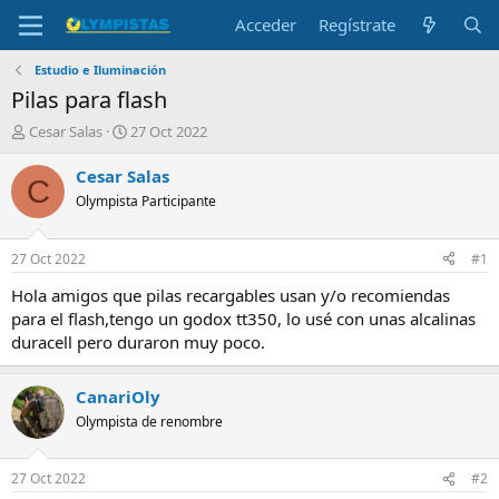
Acceder
Regístrate
Estudio e Iluminación
Pilas para flash
I
F
Cesar Salas
27 Oct 2022
n
e
i
c
Cesar Salas
C
c
h
Olympista Participante
i
a
a
d
d
e
27 Oct 2022
#1
o
i
r
n
Hola amigos que pilas recargables usan y/o recomiendas
d
i
para el flash,tengo un godox tt350, lo usé con unas alcalinas
e
c
duracell pero duraron muy poco.
l
i
t
o
e
CanariOly
m
Olympista de renombre
a
27 Oct 2022
#2