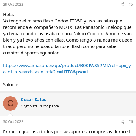
29 Oct 2022
#5
Hola:
Yo tengo el mismo flash Godox TT350 y uso las pilas que
recomienda el compañero MOTX. Las Panasonic Eneloop que
ya tenia cuando las usaba en una Nikon Coolpix. A mi me van
bien y ya llevo años con ellas. Como tengo 8 nunca me quedo
tirado pero no he usado tanto el flash como para saber
cuantos disparos aguantan.
https://www.amazon.es/gp/product/B00IWS52MI/ref=ppx_y
o_dt_b_search_asin_title?ie=UTF8&psc=1
Saludos.
Cesar Salas
C
Olympista Participante
30 Oct 2022
#6
Primero gracias a todos por sus aportes, compre las duracell