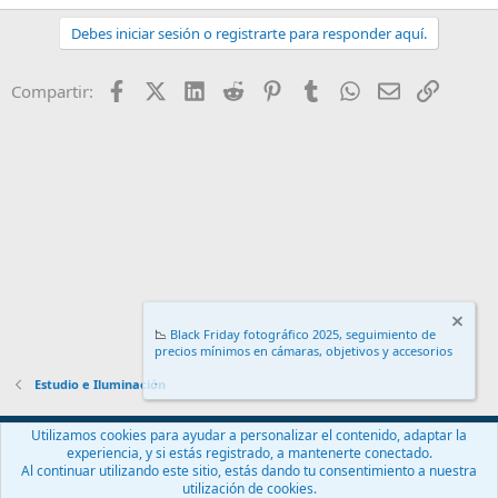
Debes iniciar sesión o registrarte para responder aquí.
Facebook
X (Twitter)
LinkedIn
Reddit
Pinterest
Tumblr
WhatsApp
Email
Enlace
Compartir:
📉
Black Friday fotográfico 2025, seguimiento de
precios mínimos en cámaras, objetivos y accesorios
.
Estudio e Iluminación
Español (ES)
Utilizamos cookies para ayudar a personalizar el contenido, adaptar la
experiencia, y si estás registrado, a mantenerte conectado.
Contáctanos
Términos y reglas
Política de privacidad
Ayuda
Al continuar utilizando este sitio, estás dando tu consentimiento a nuestra
Inicio
R
utilización de cookies.