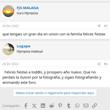
FJS-MALAGA
Gurú Olympista
24 Dic 2022
#5
que tengais un gran dia en union con la familia felices fiestas
Lugape
Olympista Habitual
26 Dic 2022
#6
Felices fiestas a tod@s, y prospero año nuevo. Que no
perdais la ilusion por la fotografia, y sigais fotografiando y
animando este foro.
Debes iniciar sesión o registrarte para responder aquí.
Facebook
X (Twitter)
LinkedIn
Reddit
Pinterest
Tumblr
WhatsApp
Email
Enlace
Compartir: