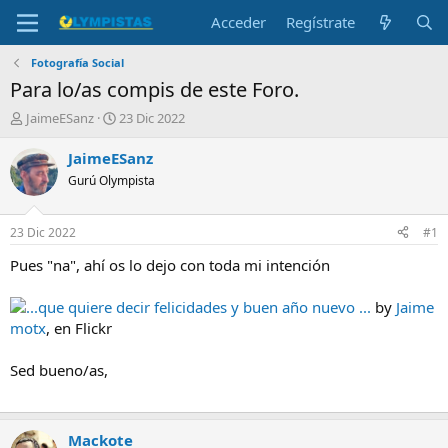
Acceder
Regístrate
Fotografía Social
Para lo/as compis de este Foro.
I
F
JaimeESanz
23 Dic 2022
n
e
i
c
JaimeESanz
c
h
Gurú Olympista
i
a
a
d
d
e
23 Dic 2022
#1
o
i
r
n
Pues "na", ahí os lo dejo con toda mi intención
d
i
e
c
...que quiere decir felicidades y buen año nuevo ...
by
Jaime
l
i
motx
, en Flickr
t
o
e
Sed bueno/as,
m
a
Mackote