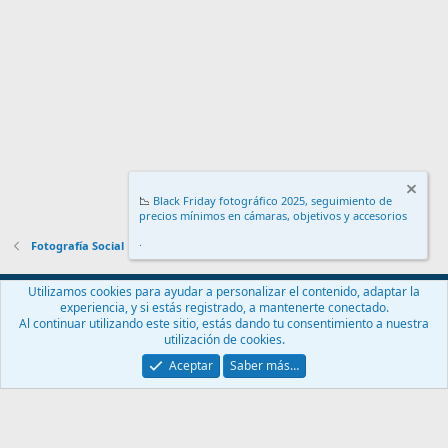
📉
Black Friday fotográfico 2025, seguimiento de
precios mínimos en cámaras, objetivos y accesorios
.
Fotografía Social
Español (ES)
Utilizamos cookies para ayudar a personalizar el contenido, adaptar la
experiencia, y si estás registrado, a mantenerte conectado.
Contáctanos
Términos y reglas
Política de privacidad
Ayuda
Al continuar utilizando este sitio, estás dando tu consentimiento a nuestra
Inicio
R
utilización de cookies.
S
S
Aceptar
Saber más…
®
Community platform by XenForo
© 2010-2024 XenForo Ltd.