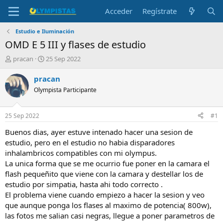
Acceder
Regístrate
Estudio e Iluminación
OMD E 5 III y flases de estudio
I
F
pracan
25 Sep 2022
n
e
i
c
pracan
c
h
Olympista Participante
i
a
a
d
d
e
25 Sep 2022
#1
o
i
r
n
Buenos dias, ayer estuve intenado hacer una sesion de
d
i
estudio, pero en el estudio no habia disparadores
e
c
inhalambricos compatibles con mi olympus.
l
i
La unica forma que se me ocurrio fue poner en la camara el
t
o
flash pequeñito que viene con la camara y destellar los de
e
estudio por simpatia, hasta ahi todo correcto .
m
a
El problema viene cuando empiezo a hacer la sesion y veo
que aunque ponga los flases al maximo de potencia( 800w),
las fotos me salian casi negras, llegue a poner parametros de