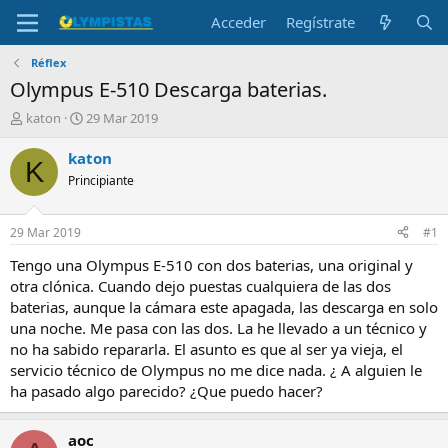
Acceder
Regístrate
Réflex
Olympus E-510 Descarga baterias.
I
F
katon
29 Mar 2019
n
e
i
c
katon
K
c
h
Principiante
i
a
a
d
d
e
29 Mar 2019
#1
o
i
r
n
Tengo una Olympus E-510 con dos baterias, una original y
d
i
otra clónica. Cuando dejo puestas cualquiera de las dos
e
c
baterias, aunque la cámara este apagada, las descarga en solo
l
i
una noche. Me pasa con las dos. La he llevado a un técnico y
t
o
no ha sabido repararla. El asunto es que al ser ya vieja, el
e
servicio técnico de Olympus no me dice nada. ¿ A alguien le
m
a
ha pasado algo parecido? ¿Que puedo hacer?
aoc