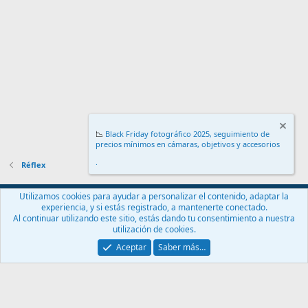
📉
Black Friday fotográfico 2025, seguimiento de
precios mínimos en cámaras, objetivos y accesorios
.
Réflex
Español (ES)
Utilizamos cookies para ayudar a personalizar el contenido, adaptar la
experiencia, y si estás registrado, a mantenerte conectado.
Contáctanos
Términos y reglas
Política de privacidad
Ayuda
Al continuar utilizando este sitio, estás dando tu consentimiento a nuestra
Inicio
R
utilización de cookies.
S
S
Aceptar
Saber más…
®
Community platform by XenForo
© 2010-2024 XenForo Ltd.