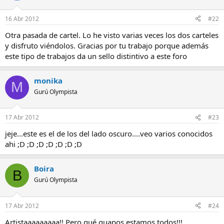
16 Abr 2012
#22
Otra pasada de cartel. Lo he visto varias veces los dos carteles
y disfruto viéndolos. Gracias por tu trabajo porque además
este tipo de trabajos da un sello distintivo a este foro
monika
M
Gurú Olympista
17 Abr 2012
#23
jeje...este es el de los del lado oscuro....veo varios conocidos
ahi ;D ;D ;D ;D ;D ;D ;D
Boira
B
Gurú Olympista
17 Abr 2012
#24
Artistaaaaaaaaa!! Pero qué guapos estamos todos!!!