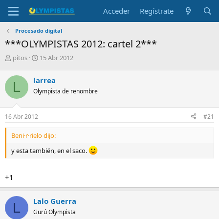
Acceder
Regístrate
Procesado digital
***OLYMPISTAS 2012: cartel 2***
I
F
pitos
15 Abr 2012
n
e
i
c
larrea
L
c
h
Olympista de renombre
i
a
a
d
d
e
16 Abr 2012
#21
o
i
r
n
Beni·r·rielo dijo:
d
i
e
c
y esta también, en el saco.
l
i
t
o
e
+1
m
a
Lalo Guerra
L
Gurú Olympista