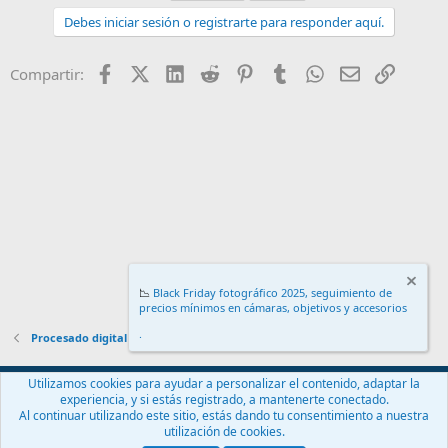
Debes iniciar sesión o registrarte para responder aquí.
Facebook
X (Twitter)
LinkedIn
Reddit
Pinterest
Tumblr
WhatsApp
Email
Enlace
Compartir:
📉
Black Friday fotográfico 2025, seguimiento de
precios mínimos en cámaras, objetivos y accesorios
.
Procesado digital
Español (ES)
Utilizamos cookies para ayudar a personalizar el contenido, adaptar la
experiencia, y si estás registrado, a mantenerte conectado.
Contáctanos
Términos y reglas
Política de privacidad
Ayuda
Al continuar utilizando este sitio, estás dando tu consentimiento a nuestra
Inicio
R
utilización de cookies.
S