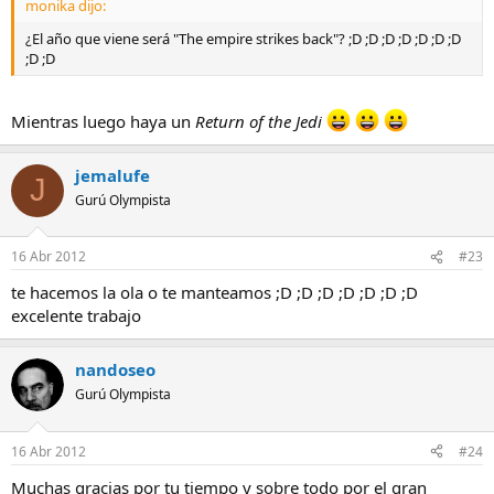
monika dijo:
¿El año que viene será "The empire strikes back"? ;D ;D ;D ;D ;D ;D ;D
;D ;D
Mientras luego haya un
Return of the Jedi
jemalufe
J
Gurú Olympista
16 Abr 2012
#23
te hacemos la ola o te manteamos ;D ;D ;D ;D ;D ;D ;D
excelente trabajo
nandoseo
Gurú Olympista
16 Abr 2012
#24
Muchas gracias por tu tiempo y sobre todo por el gran