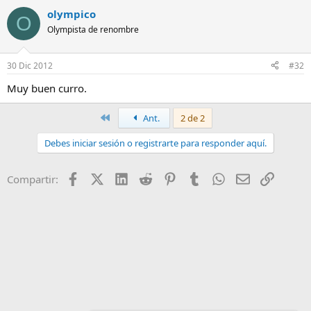
olympico
O
Olympista de renombre
30 Dic 2012
#32
Muy buen curro.
Primero
Ant.
2 de 2
Debes iniciar sesión o registrarte para responder aquí.
Facebook
X (Twitter)
LinkedIn
Reddit
Pinterest
Tumblr
WhatsApp
Email
Enlace
Compartir: