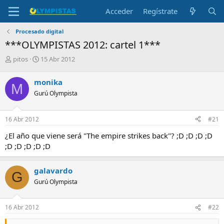
Acceder
Regístrate
Procesado digital
***OLYMPISTAS 2012: cartel 1***
I
F
pitos
15 Abr 2012
n
e
i
c
monika
M
c
h
Gurú Olympista
i
a
a
d
d
e
16 Abr 2012
#21
o
i
r
n
¿El año que viene será "The empire strikes back"? ;D ;D ;D ;D
d
i
;D ;D ;D ;D ;D
e
c
l
i
t
o
galavardo
G
e
Gurú Olympista
m
a
16 Abr 2012
#22