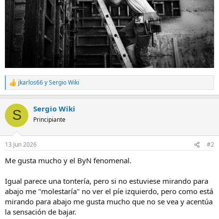
jkarlos66
y
Sergio Wiki
R
e
a
Sergio Wiki
c
S
c
Principiante
i
o
n
13 Jun 2026
#2
e
s
Me gusta mucho y el ByN fenomenal.
:
Igual parece una tontería, pero si no estuviese mirando para
abajo me "molestaría" no ver el píe izquierdo, pero como está
mirando para abajo me gusta mucho que no se vea y acentúa
la sensación de bajar.