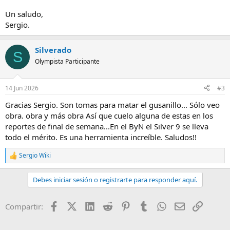
Un saludo,
Sergio.
Silverado
S
Olympista Participante
14 Jun 2026
#3
Gracias Sergio. Son tomas para matar el gusanillo... Sólo veo
obra. obra y más obra Así que cuelo alguna de estas en los
reportes de final de semana...En el ByN el Silver 9 se lleva
todo el mérito. Es una herramienta increíble. Saludos!!
Sergio Wiki
R
e
a
Debes iniciar sesión o registrarte para responder aquí.
c
c
i
Facebook
X (Twitter)
LinkedIn
Reddit
Pinterest
Tumblr
WhatsApp
Email
Enlace
Compartir:
o
n
e