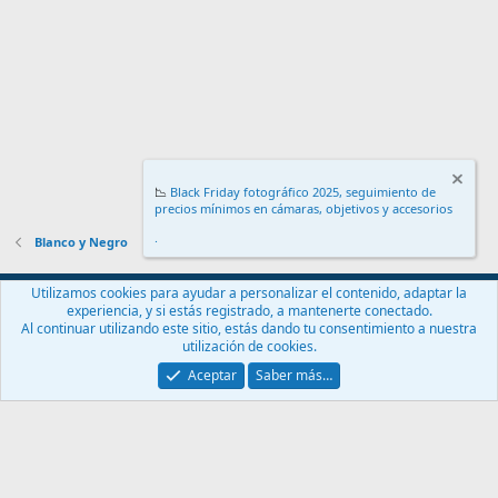
s
:
📉
Black Friday fotográfico 2025, seguimiento de
precios mínimos en cámaras, objetivos y accesorios
.
Blanco y Negro
Español (ES)
Utilizamos cookies para ayudar a personalizar el contenido, adaptar la
experiencia, y si estás registrado, a mantenerte conectado.
Contáctanos
Términos y reglas
Política de privacidad
Ayuda
Al continuar utilizando este sitio, estás dando tu consentimiento a nuestra
Inicio
R
utilización de cookies.
S
S
Aceptar
Saber más…
®
Community platform by XenForo
© 2010-2024 XenForo Ltd.