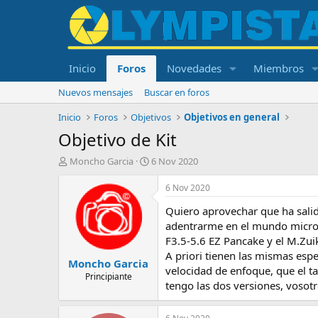
Inicio
Foros
Novedades
Miembros
Nuevos mensajes
Buscar en foros
Inicio
Foros
Objetivos
Objetivos en general
Objetivo de Kit
I
F
Moncho Garcia
6 Nov 2020
n
e
i
c
6 Nov 2020
c
h
Quiero aprovechar que ha salid
i
a
a
d
adentrarme en el mundo micro c
d
e
F3.5‑5.6 EZ Pancake y el M.Zui
o
i
A priori tienen las mismas espe
Moncho Garcia
r
n
velocidad de enfoque, que el ta
d
i
Principiante
tengo las dos versiones, vosotr
e
c
l
i
t
o