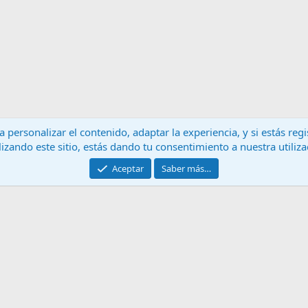
 personalizar el contenido, adaptar la experiencia, y si estás re
lizando este sitio, estás dando tu consentimiento a nuestra utiliz
Contáctanos
T
Aceptar
Saber más…
®
Community platform by XenForo
© 2010-2024 XenForo Ltd.