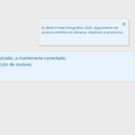
📉
Black Friday fotográfico 2025, seguimiento de
precios mínimos en cámaras, objetivos y accesorios
.
gistrado, a mantenerte conectado.
ación de cookies.
érminos y reglas
Política de privacidad
Ayuda
Inicio
R
S
S