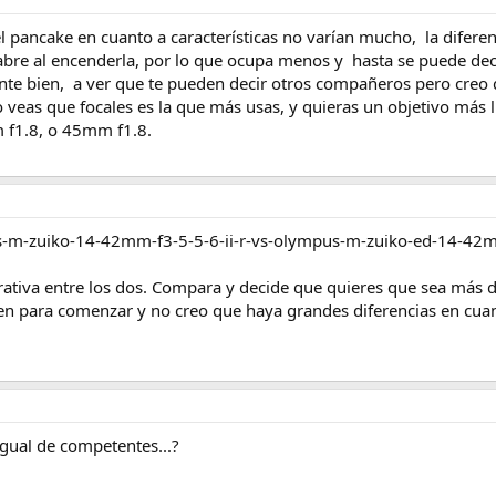
el pancake en cuanto a características no varían mucho, la difere
bre al encenderla, por lo que ocupa menos y hasta se puede deci
nte bien, a ver que te pueden decir otros compañeros pero creo
veas que focales es la que más usas, y quieras un objetivo más l
f1.8, o 45mm f1.8.
s-m-zuiko-14-42mm-f3-5-5-6-ii-r-vs-olympus-m-zuiko-ed-14-42m
ativa entre los dos. Compara y decide que quieres que sea más de
en para comenzar y no creo que haya grandes diferencias en cuanto
igual de competentes...?