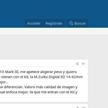
Acceder
Regístrate
Buscar
#1
0 Mark III, me apetece aligerar peso y quiero
 vienen con el kit, la M.Zuiko Digital ED 14‑42mm
ejor…
 se diferencian. Valoro más calidad de imagen y
cual enfoca mejor. Ya que me entran con el Kit y