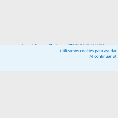
Inicio
Foros
Objetivos
Objetivos en general
Utilizamos cookies para ayudar a
Al continuar uti
Español (ES)