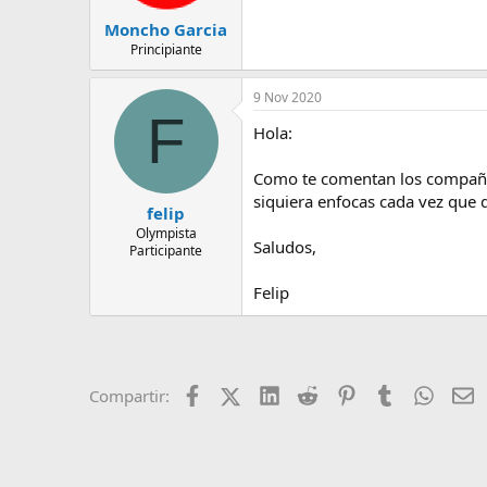
Moncho Garcia
Principiante
9 Nov 2020
F
Hola:
Como te comentan los compañero
siquiera enfocas cada vez que 
felip
Olympista
Saludos,
Participante
Felip
Facebook
X (Twitter)
LinkedIn
Reddit
Pinterest
Tumblr
Whats
E
Compartir: