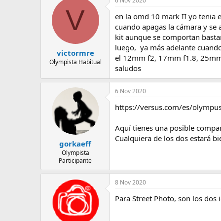
6 Nov 2020
e
V
m
en la omd 10 mark II yo tenia 
a
cuando apagas la cámara y se a
kit aunque se comportan basta
luego, ya más adelante cuando 
victormre
el 12mm f2, 17mm f1.8, 25mm 
Olympista Habitual
saludos
6 Nov 2020
https://versus.com/es/olympu
Aquí tienes una posible compar
Cualquiera de los dos estará bi
gorkaeff
Olympista
Participante
8 Nov 2020
Para Street Photo, son los dos 