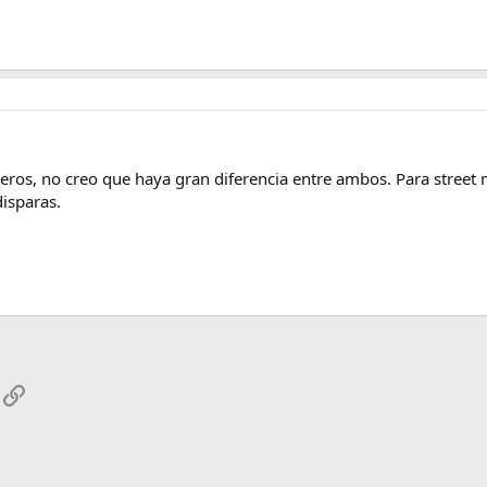
s, no creo que haya gran diferencia entre ambos. Para street mu
disparas.
App
mail
Enlace