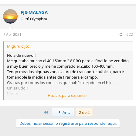
FJS-MALAGA
Gurú Olympista
7 Abr 2021
#22
Miguru dijo:
Hola de nuevo!!
Me gustaba mucho el 40-150mm 2.8 PRO pero al final lo he vendido
a muy buen precio y me he comprado el Zuiko 100-400mm.
Tengo miradas algunas zonas a tiro de transporte público, para ir
tomándole la medida antes de tirar para el campo.
Gracias por todos los consejos que habéis dejado en el hilo.
Un saludo!!
[/quote
Haz clic para expandir...
buen Bazoka jaaaa ahora toca domarlo y a afotar]
Primero
Ant.
2 de 2
Debes iniciar sesión o registrarte para responder aquí.