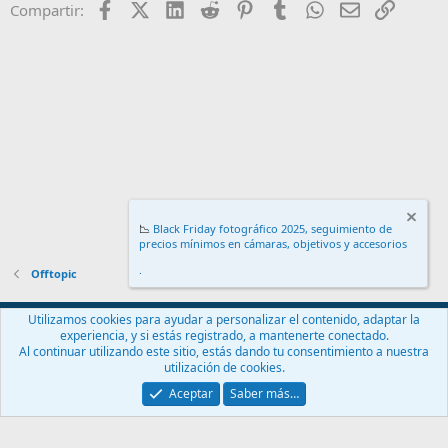
Facebook
X (Twitter)
LinkedIn
Reddit
Pinterest
Tumblr
WhatsApp
Email
Enlace
Compartir:
📉
Black Friday fotográfico 2025, seguimiento de
precios mínimos en cámaras, objetivos y accesorios
.
Offtopic
Español (ES)
Utilizamos cookies para ayudar a personalizar el contenido, adaptar la
experiencia, y si estás registrado, a mantenerte conectado.
Contáctanos
Términos y reglas
Política de privacidad
Ayuda
Al continuar utilizando este sitio, estás dando tu consentimiento a nuestra
Inicio
R
utilización de cookies.
S
S
Aceptar
Saber más…
®
Community platform by XenForo
© 2010-2024 XenForo Ltd.