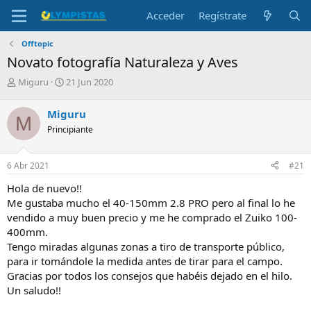
Acceder
Regístrate
Offtopic
Novato fotografía Naturaleza y Aves
I
F
Miguru
21 Jun 2020
n
e
i
c
Miguru
M
c
h
Principiante
i
a
a
d
d
e
6 Abr 2021
#21
o
i
r
n
Hola de nuevo!!
d
i
Me gustaba mucho el 40-150mm 2.8 PRO pero al final lo he
e
c
vendido a muy buen precio y me he comprado el Zuiko 100-
l
i
400mm.
t
o
e
Tengo miradas algunas zonas a tiro de transporte público,
m
para ir tomándole la medida antes de tirar para el campo.
a
Gracias por todos los consejos que habéis dejado en el hilo.
Un saludo!!