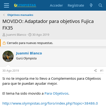
Acceder
Regístrate
Objetivos manuales
MOVIDO: Adaptador para objetivos Fujica
FX35
I
F
Juanmi Blanco
30 Ago 2019
n
e
i
Cerrado para nuevas respuestas.
c
c
h
i
a
Juanmi Blanco
a
d
Gurú Olympista
d
e
o
i
r
n
30 Ago 2019
#1
d
i
e
c
Si no te importa me lo llevo a Complementos para Objetivos
l
i
para que te puedan ayudar mejor.
t
o
e
El tema ha sido movido a
Para Objetivos
.
m
a
http://www.olympistas.org/foro/index.php?topic=38486.0