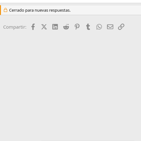
Cerrado para nuevas respuestas.
Facebook
X (Twitter)
LinkedIn
Reddit
Pinterest
Tumblr
WhatsApp
Email
Enlace
Compartir: