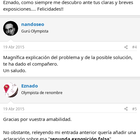
Eznado, como siempre me descubro ante tus claras y breves
:
exposiciones.... Felicidades!!
nandoseo
Gurú Olympista
19 Abr 2015
#4
Magnífica explicación del problema y de la posible solución,
te ha dado el compañero.
Un saludo.
Eznado
Olympista de renombre
19 Abr 2015
#5
Gracias por vuestra amabilidad.
No obstante, releyendo mi entrada anterior quería añadir una
aclaración sobre esa "
segunda exposición falsa
"