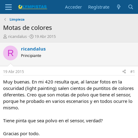
Acceder
Regístrate
Limpieza
Motas de colores
I
F
ricandalus
19 Abr 2015
n
e
i
c
ricandalus
R
c
h
Principiante
i
a
a
d
d
e
19 Abr 2015
#1
o
i
r
n
Muy buenas. En mi 420 resulta que, al lanzar fotos en la
d
i
oscuridad (light painting) salen cientos de puntitos de colores
e
c
diferentes. Creo que son motas de polvo que tiene el sensor,
l
i
porque he probado en varios escenarios y en todos ocurre lo
t
o
mismo.
e
m
a
Tiene pinta que sea polvo en el sensor, verdad?
Gracias por todo.