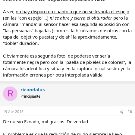
A ver,
no hay disparo en cuanto a que no se levanta el espejo
(en las "con espejo"...)
ni se abre y cierra el obturador
pero la
cámara "manda" al sensor hacer esa segunda exposición con
"las persianas" bajadas (como si la hiciéramos nosotros con la
tapa del objetivo puesta) y de ahí la aproximadamente,
"doble" duración.
Obviamente esa segunda foto, de poderse ver sería
totalmente negra pero con la "paella de píxeles de colores", la
cámara los identifica y sitúa y en la captura inicial sustituye la
información erronea por otra interpolada válida.
ricandalus
R
Principiante
19 Abr 2015
#6
De nuevo Eznado, mil gracias. De verdad.
El problema es que la reducción de ruido siempre la llevo