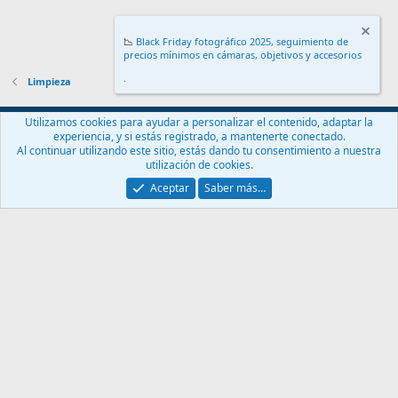
📉
Black Friday fotográfico 2025, seguimiento de
precios mínimos en cámaras, objetivos y accesorios
.
Limpieza
Español (ES)
Utilizamos cookies para ayudar a personalizar el contenido, adaptar la
experiencia, y si estás registrado, a mantenerte conectado.
Contáctanos
Términos y reglas
Política de privacidad
Ayuda
Al continuar utilizando este sitio, estás dando tu consentimiento a nuestra
Inicio
R
utilización de cookies.
S
S
Aceptar
Saber más…
®
Community platform by XenForo
© 2010-2024 XenForo Ltd.