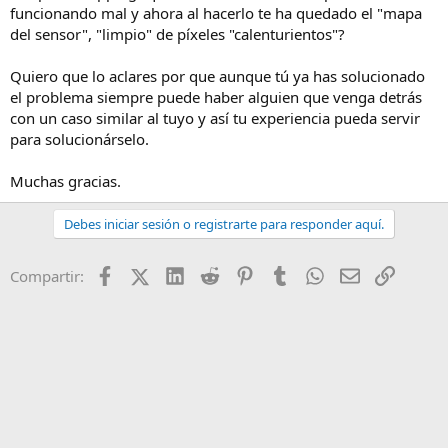
funcionando mal y ahora al hacerlo te ha quedado el "mapa
del sensor", "limpio" de píxeles "calenturientos"?
Quiero que lo aclares por que aunque tú ya has solucionado
el problema siempre puede haber alguien que venga detrás
con un caso similar al tuyo y así tu experiencia pueda servir
para solucionárselo.
Muchas gracias.
Debes iniciar sesión o registrarte para responder aquí.
Facebook
X (Twitter)
LinkedIn
Reddit
Pinterest
Tumblr
WhatsApp
Email
Enlace
Compartir: