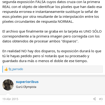
segunda exposición FALSA cuyos datos cruza con la primera
REAL con el objeto de identificar los píxeles que han dado esa
respuesta erronea e instantaneamente sustituye la señal de
esos píxeles por otra resultante de la interpolación entre los
píxeles circundantes de respuesta NORMAL.
El archivo que finalmente se graba en la tarjeta es UNO SÓLO
correspondiente a la primera imagen pero corregida con los
datos obtenidos de procesar ambos "disparos".
En realidad NO hay dos disparos, tu exposición durará lo que
tú le hayas pedido pero sí notarás que su procesado y
guardado dura más o menos el doble de ese tiempo.
fp_parrado
R
e
a
superioribus
c
c
Gurú Olympista
i
o
n
19 Abr 2015
#3
e
s