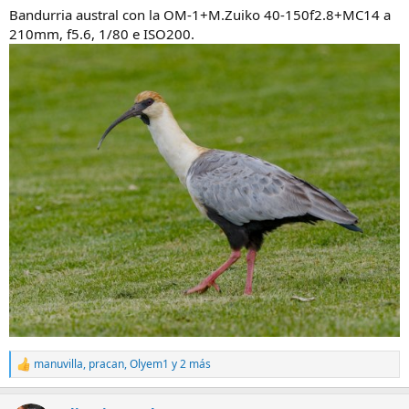
Bandurria austral con la OM-1+M.Zuiko 40-150f2.8+MC14 a
210mm, f5.6, 1/80 e ISO200.
manuvilla
,
pracan
,
Olyem1
y 2 más
R
e
a