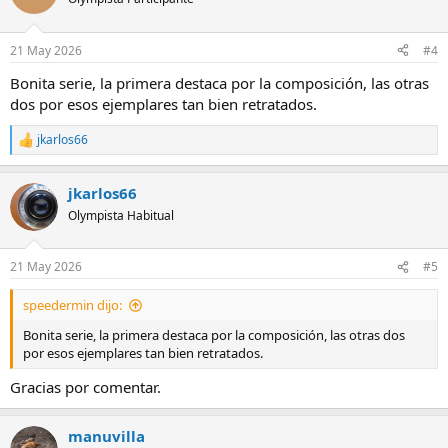
21 May 2026
#4
Bonita serie, la primera destaca por la composición, las otras
dos por esos ejemplares tan bien retratados.
jkarlos66
R
e
a
jkarlos66
c
c
Olympista Habitual
i
o
n
21 May 2026
#5
e
s
speedermin dijo:
:
Bonita serie, la primera destaca por la composición, las otras dos
por esos ejemplares tan bien retratados.
Gracias por comentar.
manuvilla