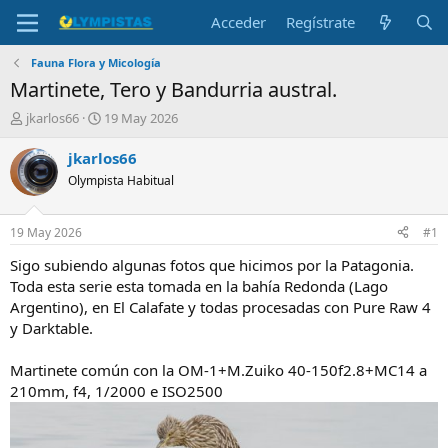
Acceder
Regístrate
Fauna Flora y Micología
Martinete, Tero y Bandurria austral.
I
F
jkarlos66
19 May 2026
n
e
i
c
jkarlos66
c
h
Olympista Habitual
i
a
a
d
d
e
19 May 2026
#1
o
i
r
n
Sigo subiendo algunas fotos que hicimos por la Patagonia.
d
i
Toda esta serie esta tomada en la bahía Redonda (Lago
e
c
Argentino), en El Calafate y todas procesadas con Pure Raw 4
l
i
y Darktable.
t
o
e
Martinete común con la OM-1+M.Zuiko 40-150f2.8+MC14 a
m
a
210mm, f4, 1/2000 e ISO2500