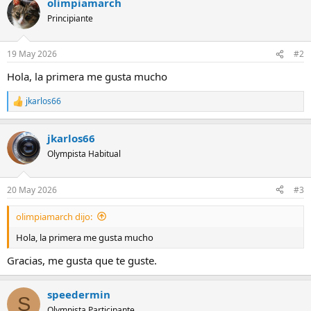
olimpiamarch
c
c
Principiante
i
o
n
19 May 2026
#2
e
s
Hola, la primera me gusta mucho
:
jkarlos66
R
e
a
jkarlos66
c
c
Olympista Habitual
i
o
n
20 May 2026
#3
e
s
olimpiamarch dijo:
:
Hola, la primera me gusta mucho
Gracias, me gusta que te guste.
speedermin
S
Olympista Participante