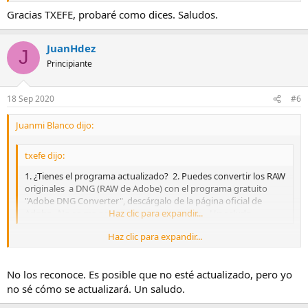
Gracias TXEFE, probaré como dices. Saludos.
JuanHdez
J
Principiante
18 Sep 2020
#6
Juanmi Blanco dijo:
txefe dijo:
1. ¿Tienes el programa actualizado? 2. Puedes convertir los RAW
originales a DNG (RAW de Adobe) con el programa gratuito
"Adobe DNG Converter", descárgalo de la página oficial de
Adobe. No se me ocurre ninguna otra cosa... Un saludo.
Haz clic para expandir...
Haz clic para expandir...
O eso o actualizar cuando los reconozca (no sé si los reconoce ya)
No los reconoce. Es posible que no esté actualizado, pero yo
no sé cómo se actualizará. Un saludo.