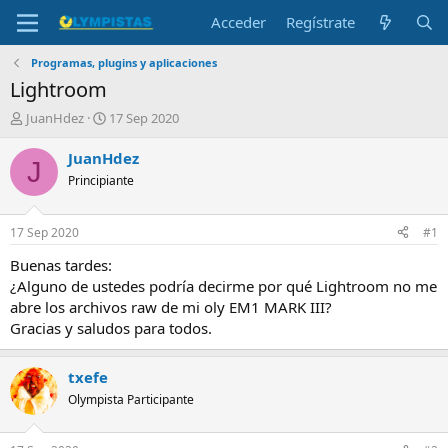
Acceder
Regístrate
Programas, plugins y aplicaciones
Lightroom
I
F
JuanHdez
17 Sep 2020
n
e
i
c
JuanHdez
J
c
h
Principiante
i
a
a
d
d
e
17 Sep 2020
#1
o
i
r
n
Buenas tardes:
d
i
¿Alguno de ustedes podría decirme por qué Lightroom no me
e
c
abre los archivos raw de mi oly EM1 MARK III?
l
i
Gracias y saludos para todos.
t
o
e
m
txefe
a
Olympista Participante