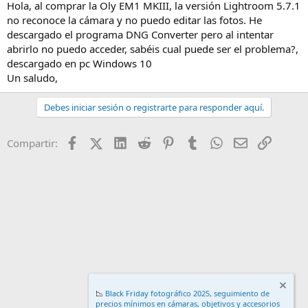
[/quote
Hola, al comprar la Oly EM1 MKIII, la versión Lightroom 5.7.1
no reconoce la cámara y no puedo editar las fotos. He
Gracias, víctormre. Buenas noches,
descargado el programa DNG Converter pero al intentar
abrirlo no puedo acceder, sabéis cual puede ser el problema?,
descargado en pc Windows 10
Un saludo,
Debes iniciar sesión o registrarte para responder aquí.
No los reconoce. Es posible que no esté actualizado, pero yo no
sé cómo se actualizará. Un saludo.
Facebook
X (Twitter)
LinkedIn
Reddit
Pinterest
Tumblr
WhatsApp
Email
Enlace
Compartir:
📉
Black Friday fotográfico 2025, seguimiento de
precios mínimos en cámaras, objetivos y accesorios