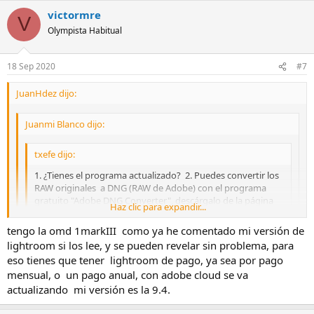
victormre
V
Olympista Habitual
18 Sep 2020
#7
JuanHdez dijo:
Juanmi Blanco dijo:
txefe dijo:
1. ¿Tienes el programa actualizado? 2. Puedes convertir los
RAW originales a DNG (RAW de Adobe) con el programa
gratuito "Adobe DNG Converter", descárgalo de la página
Haz clic para expandir...
oficial de Adobe. No se me ocurre ninguna otra cosa... Un
saludo.
Haz clic para expandir...
tengo la omd 1markIII como ya he comentado mi versión de
Haz clic para expandir...
lightroom si los lee, y se pueden revelar sin problema, para
eso tienes que tener lightroom de pago, ya sea por pago
O eso o actualizar cuando los reconozca (no sé si los reconoce
ya)
mensual, o un pago anual, con adobe cloud se va
actualizando mi versión es la 9.4.