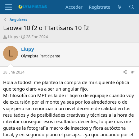
Acceder
Regístrate
Angulares
Laowa 10 f2 o TTartisans 10 f2
I
F
Llupy
28 Ene 2024
n
e
i
c
Llupy
L
c
h
Olympista Participante
i
a
a
d
d
e
28 Ene 2024
#1
o
i
r
n
Hola a todos!! me planteo la compra de mi siguiente óptica
d
i
que tengo claro va a ser un angular fijo.
e
c
Mi filosofía con MFT es la de ir ligero de equipaje cuando voy
l
i
de excursión por el monte ya sea por los alrededores o de
t
o
viaje pero sin renunciar a un nivel decente de calidad en los
e
resultados y de posibilidades creativas y técnicas a la hora de
m
a
intentar conseguir esos resultados decentes, lo que mas me
gusta es la fotografía macro de insectos y flora autóctona
local, y en segundo plano el paisaje.... ya que andando por el