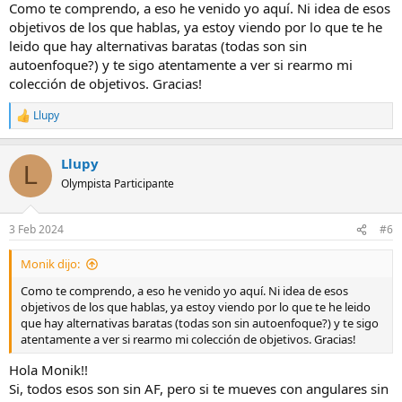
Como te comprendo, a eso he venido yo aquí. Ni idea de esos
objetivos de los que hablas, ya estoy viendo por lo que te he
leido que hay alternativas baratas (todas son sin
autoenfoque?) y te sigo atentamente a ver si rearmo mi
colección de objetivos. Gracias!
Llupy
R
e
a
Llupy
c
L
c
Olympista Participante
i
o
n
3 Feb 2024
#6
e
s
Monik dijo:
:
Como te comprendo, a eso he venido yo aquí. Ni idea de esos
objetivos de los que hablas, ya estoy viendo por lo que te he leido
que hay alternativas baratas (todas son sin autoenfoque?) y te sigo
atentamente a ver si rearmo mi colección de objetivos. Gracias!
Hola Monik!!
Si, todos esos son sin AF, pero si te mueves con angulares sin