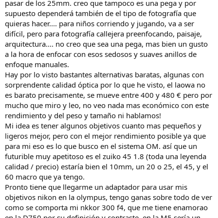
pasar de los 25mm. creo que tampoco es una pega y por
supuesto dependerá también de el tipo de fotografía que
quieras hacer.... para niños corriendo y jugando, va a ser
difícil, pero para fotografía callejera preenfocando, paisaje,
arquitectura.... no creo que sea una pega, mas bien un gusto
a la hora de enfocar con esos sedosos y suaves anillos de
enfoque manuales.
Hay por lo visto bastantes alternativas baratas, algunas con
sorprendente calidad óptica por lo que he visto, el laowa no
es barato precisamente, se mueve entre 400 y 480 € pero por
mucho que miro y leo, no veo nada mas económico con este
rendimiento y del peso y tamaño ni hablamos!
Mi idea es tener algunos objetivos cuanto mas pequeños y
ligeros mejor, pero con el mejor rendimiento posible ya que
para mi eso es lo que busco en el sistema OM. así que un
futurible muy apetitoso es el zuiko 45 1.8 (toda una leyenda
calidad / precio) estaría bien el 10mm, un 20 o 25, el 45, y el
60 macro que ya tengo.
Pronto tiene que llegarme un adaptador para usar mis
objetivos nikon en la olympus, tengo ganas sobre todo de ver
como se comporta mi nkkor 300 f4, que me tiene enamorao
en la D750 por su definición y contraste, en la M5 sería un