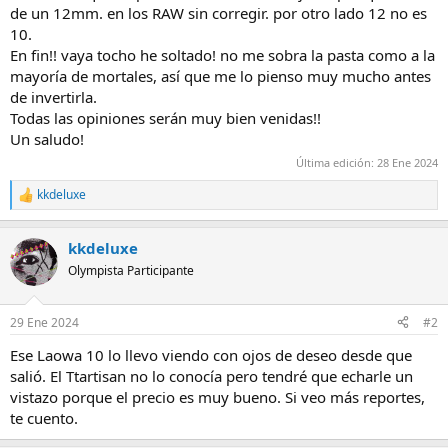
de un 12mm. en los RAW sin corregir. por otro lado 12 no es
10.
En fin!! vaya tocho he soltado! no me sobra la pasta como a la
mayoría de mortales, así que me lo pienso muy mucho antes
de invertirla.
Todas las opiniones serán muy bien venidas!!
Un saludo!
Última edición:
28 Ene 2024
kkdeluxe
R
e
a
kkdeluxe
c
c
Olympista Participante
i
o
n
29 Ene 2024
#2
e
s
Ese Laowa 10 lo llevo viendo con ojos de deseo desde que
:
salió. El Ttartisan no lo conocía pero tendré que echarle un
vistazo porque el precio es muy bueno. Si veo más reportes,
te cuento.