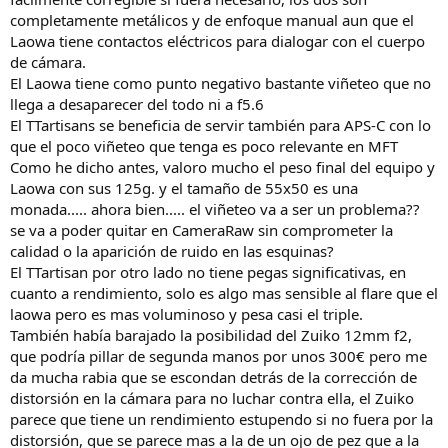
completamente metálicos y de enfoque manual aun que el
Laowa tiene contactos eléctricos para dialogar con el cuerpo
de cámara.
El Laowa tiene como punto negativo bastante viñeteo que no
llega a desaparecer del todo ni a f5.6
El TTartisans se beneficia de servir también para APS-C con lo
que el poco viñeteo que tenga es poco relevante en MFT
Como he dicho antes, valoro mucho el peso final del equipo y
Laowa con sus 125g. y el tamaño de 55x50 es una
monada..... ahora bien..... el viñeteo va a ser un problema??
se va a poder quitar en CameraRaw sin comprometer la
calidad o la aparición de ruido en las esquinas?
El TTartisan por otro lado no tiene pegas significativas, en
cuanto a rendimiento, solo es algo mas sensible al flare que el
laowa pero es mas voluminoso y pesa casi el triple.
También había barajado la posibilidad del Zuiko 12mm f2,
que podría pillar de segunda manos por unos 300€ pero me
da mucha rabia que se escondan detrás de la corrección de
distorsión en la cámara para no luchar contra ella, el Zuiko
parece que tiene un rendimiento estupendo si no fuera por la
distorsión, que se parece mas a la de un ojo de pez que a la