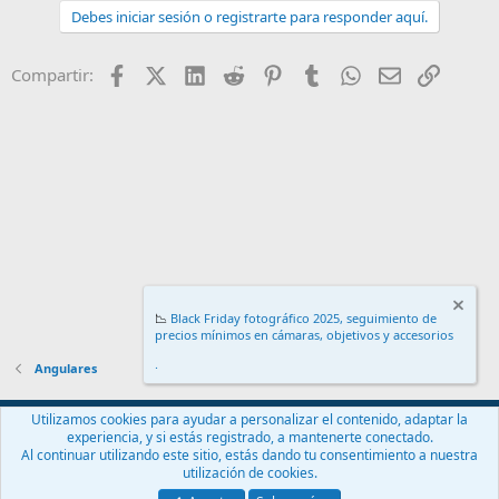
Debes iniciar sesión o registrarte para responder aquí.
Facebook
X (Twitter)
LinkedIn
Reddit
Pinterest
Tumblr
WhatsApp
Email
Enlace
Compartir:
📉
Black Friday fotográfico 2025, seguimiento de
precios mínimos en cámaras, objetivos y accesorios
.
Angulares
Español (ES)
Utilizamos cookies para ayudar a personalizar el contenido, adaptar la
experiencia, y si estás registrado, a mantenerte conectado.
Contáctanos
Términos y reglas
Política de privacidad
Ayuda
Al continuar utilizando este sitio, estás dando tu consentimiento a nuestra
Inicio
R
utilización de cookies.
S
S