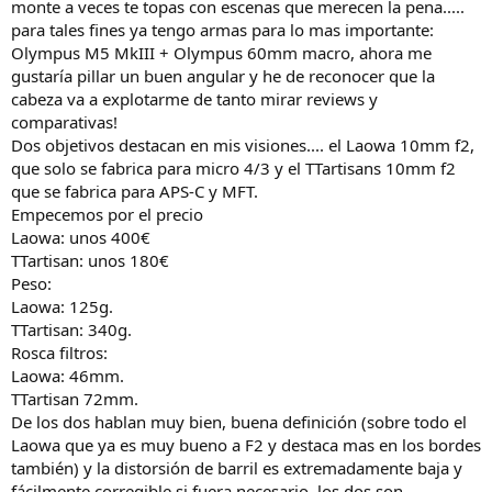
monte a veces te topas con escenas que merecen la pena.....
para tales fines ya tengo armas para lo mas importante:
Olympus M5 MkIII + Olympus 60mm macro, ahora me
gustaría pillar un buen angular y he de reconocer que la
cabeza va a explotarme de tanto mirar reviews y
comparativas!
Dos objetivos destacan en mis visiones.... el Laowa 10mm f2,
que solo se fabrica para micro 4/3 y el TTartisans 10mm f2
que se fabrica para APS-C y MFT.
Empecemos por el precio
Laowa: unos 400€
TTartisan: unos 180€
Peso:
Laowa: 125g.
TTartisan: 340g.
Rosca filtros:
Laowa: 46mm.
TTartisan 72mm.
De los dos hablan muy bien, buena definición (sobre todo el
Laowa que ya es muy bueno a F2 y destaca mas en los bordes
también) y la distorsión de barril es extremadamente baja y
fácilmente corregible si fuera necesario, los dos son