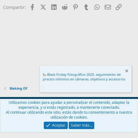
Facebook
X (Twitter)
LinkedIn
Reddit
Pinterest
Tumblr
WhatsApp
Email
Enlace
Compartir:
📉
Black Friday fotográfico 2025, seguimiento de
precios mínimos en cámaras, objetivos y accesorios
.
Making Of
Español (ES)
Utilizamos cookies para ayudar a personalizar el contenido, adaptar la
experiencia, y si estás registrado, a mantenerte conectado.
Contáctanos
Términos y reglas
Política de privacidad
Ayuda
Al continuar utilizando este sitio, estás dando tu consentimiento a nuestra
Inicio
R
utilización de cookies.
S
S
Aceptar
Saber más…
®
Community platform by XenForo
© 2010-2024 XenForo Ltd.