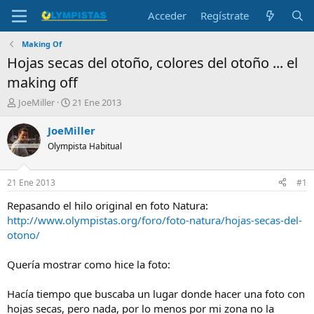
Acceder
Regístrate
Making Of
Hojas secas del otoño, colores del otoño ... el
making off
I
F
JoeMiller
21 Ene 2013
n
e
i
c
JoeMiller
c
h
Olympista Habitual
i
a
a
d
d
e
21 Ene 2013
#1
o
i
r
n
Repasando el hilo original en foto Natura:
d
i
http://www.olympistas.org/foro/foto-natura/hojas-secas-del-
e
c
otono/
l
i
t
o
Quería mostrar como hice la foto:
e
m
a
Hacía tiempo que buscaba un lugar donde hacer una foto con
hojas secas, pero nada, por lo menos por mi zona no la