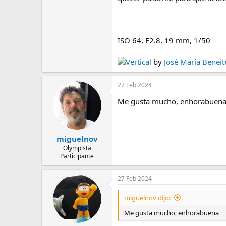
e
m
a
ISO 64, F2.8, 19 mm, 1/50
Vertical
by
José María Beneit
27 Feb 2024
Me gusta mucho, enhorabuen
miguelnov
Olympista
Participante
27 Feb 2024
miguelnov dijo:
Me gusta mucho, enhorabuena