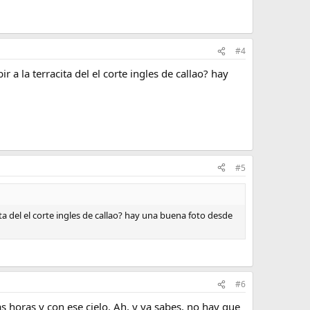
#4
a la terracita del el corte ingles de callao? hay
#5
ta del el corte ingles de callao? hay una buena foto desde
#6
as horas y con ese cielo. Ah, y ya sabes, no hay que