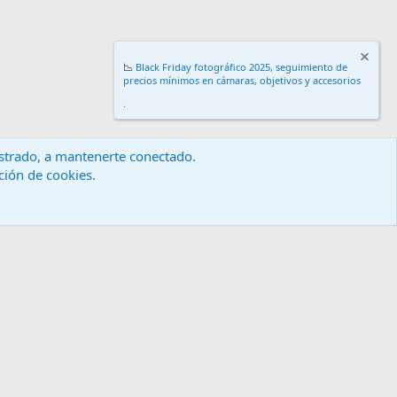
📉
Black Friday fotográfico 2025, seguimiento de
precios mínimos en cámaras, objetivos y accesorios
.
gistrado, a mantenerte conectado.
ación de cookies.
érminos y reglas
Política de privacidad
Ayuda
Inicio
R
S
S