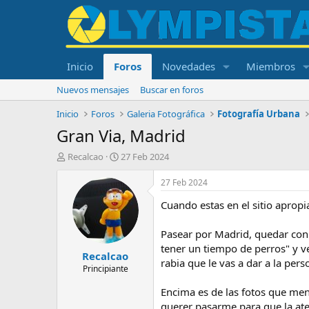
Inicio
Foros
Novedades
Miembros
Nuevos mensajes
Buscar en foros
Inicio
Foros
Galeria Fotográfica
Fotografía Urbana
Gran Via, Madrid
I
F
Recalcao
27 Feb 2024
n
e
i
c
27 Feb 2024
c
h
Cuando estas en el sitio apropi
i
a
a
d
d
e
Pasear por Madrid, quedar con 
o
i
tener un tiempo de perros" y ve
Recalcao
r
n
rabia que le vas a dar a la per
d
i
Principiante
e
c
Encima es de las fotos que men
l
i
t
o
querer pasarme para que la aten