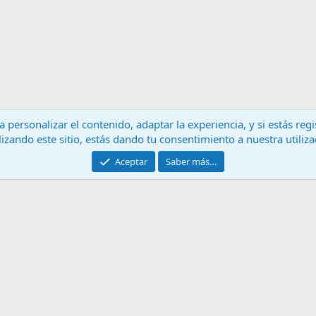
 personalizar el contenido, adaptar la experiencia, y si estás re
lizando este sitio, estás dando tu consentimiento a nuestra utiliz
Contáctanos
T
Aceptar
Saber más…
®
Community platform by XenForo
© 2010-2024 XenForo Ltd.