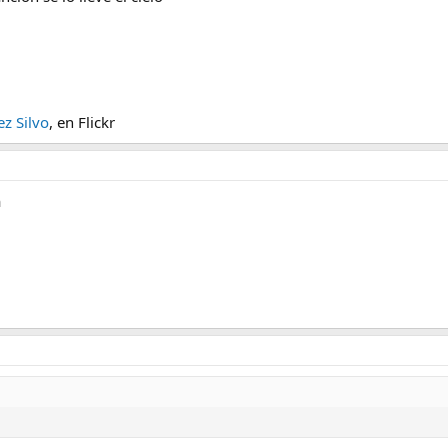
ez Silvo
, en Flickr
a