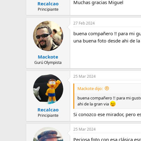
Muchas gracias Miguel
Recalcao
Principiante
27 Feb 2024
buena compañero !! para mi gust
una buena foto desde ahi de la
Mackote
Gurú Olympista
25 Mar 2024
Mackote dijo:
buena compañero !! para mi gusto u
ahi de la gran via
Recalcao
Si conozco ese mirador, pero es
Principiante
25 Mar 2024
Peciosa foto con esa clásica esq