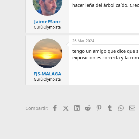
hacer leña del árbol caído. Cre
JaimeESanz
Gurú Olympista
26 Mar 2024
tengo un amigo que dice que si
exposicion es correcta y la c
FJS-MALAGA
Gurú Olympista
Facebook
X (Twitter)
LinkedIn
Reddit
Pinterest
Tumblr
Whats
E
Compartir: