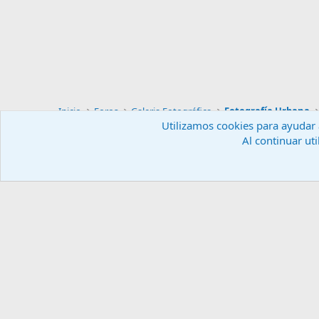
Inicio
Foros
Galeria Fotográfica
Fotografía Urbana
Utilizamos cookies para ayudar a
Al continuar uti
Español (ES)