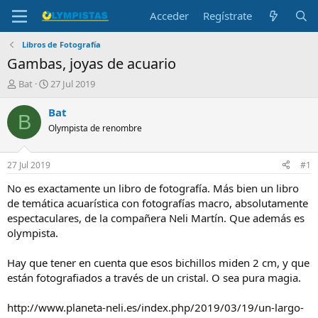
Acceder
Regístrate
Libros de Fotografía
Gambas, joyas de acuario
I
F
Bat
27 Jul 2019
n
e
i
c
Bat
B
c
h
Olympista de renombre
i
a
a
d
d
e
27 Jul 2019
#1
o
i
r
n
No es exactamente un libro de fotografía. Más bien un libro
d
i
de temática acuarística con fotografías macro, absolutamente
e
c
espectaculares, de la compañera Neli Martín. Que además es
l
i
olympista.
t
o
e
Hay que tener en cuenta que esos bichillos miden 2 cm, y que
m
a
están fotografiados a través de un cristal. O sea pura magia.
http://www.planeta-neli.es/index.php/2019/03/19/un-largo-