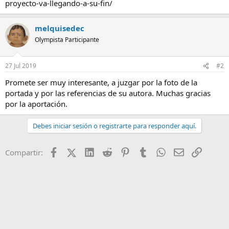
proyecto-va-llegando-a-su-fin/
melquisedec
Olympista Participante
27 Jul 2019
#2
Promete ser muy interesante, a juzgar por la foto de la
portada y por las referencias de su autora. Muchas gracias
por la aportación.
Debes iniciar sesión o registrarte para responder aquí.
Facebook
X (Twitter)
LinkedIn
Reddit
Pinterest
Tumblr
WhatsApp
Email
Enlace
Compartir: