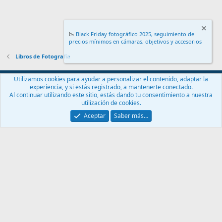
📉
Black Friday fotográfico 2025, seguimiento de
precios mínimos en cámaras, objetivos y accesorios
.
Libros de Fotografía
Español (ES)
Utilizamos cookies para ayudar a personalizar el contenido, adaptar la
experiencia, y si estás registrado, a mantenerte conectado.
Contáctanos
Términos y reglas
Política de privacidad
Ayuda
Al continuar utilizando este sitio, estás dando tu consentimiento a nuestra
Inicio
R
utilización de cookies.
S
S
Aceptar
Saber más…
®
Community platform by XenForo
© 2010-2024 XenForo Ltd.