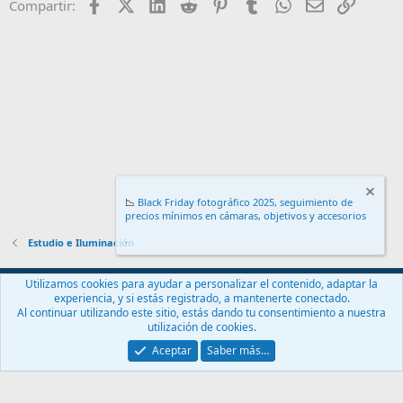
Facebook
X (Twitter)
LinkedIn
Reddit
Pinterest
Tumblr
WhatsApp
Email
Enlace
Compartir:
📉
Black Friday fotográfico 2025, seguimiento de
precios mínimos en cámaras, objetivos y accesorios
.
Estudio e Iluminación
Español (ES)
Utilizamos cookies para ayudar a personalizar el contenido, adaptar la
experiencia, y si estás registrado, a mantenerte conectado.
Contáctanos
Términos y reglas
Política de privacidad
Ayuda
Al continuar utilizando este sitio, estás dando tu consentimiento a nuestra
Inicio
R
utilización de cookies.
S
S
Aceptar
Saber más…
®
Community platform by XenForo
© 2010-2024 XenForo Ltd.