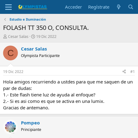
Acceder
Regístrate
Estudio e Iluminación
FOLASH TT 350 O, CONSULTA.
I
F
Cesar Salas
19 Dic 2022
n
e
i
c
Cesar Salas
C
c
h
Olympista Participante
i
a
a
d
d
e
19 Dic 2022
#1
o
i
r
n
Hola amigos recurriendo a ustdes para que me saquen de un
d
i
par de dudas:
e
c
1.- Este flash tiene luz de ayuda al enfoque?
l
i
2.- Si es asi como es que se activa en una lumix.
t
o
Gracias de antemano.
e
m
a
Pompeo
Principiante