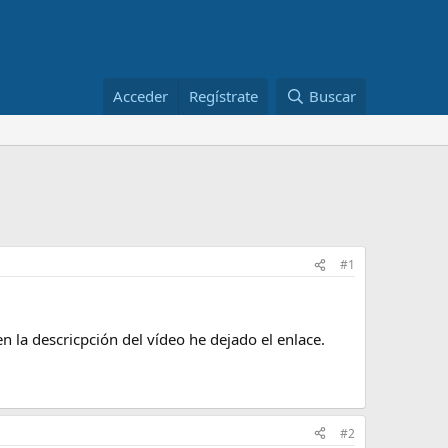
Acceder
Regístrate
Buscar
#1
en la descricpción del vídeo he dejado el enlace.
#2