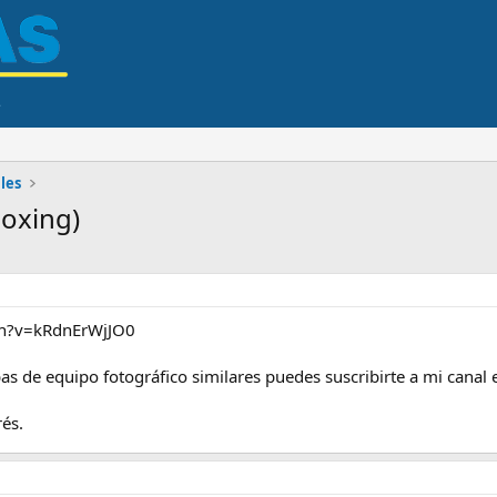
les
boxing)
ch?v=kRdnErWjJO0
ebas de equipo fotográfico similares puedes suscribirte a mi canal 
rés.