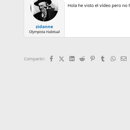
e
Hola he visto el vídeo pero no 
m
a
zidanne
Olympista Habitual
Facebook
X (Twitter)
LinkedIn
Reddit
Pinterest
Tumblr
Whats
E
Compartir: