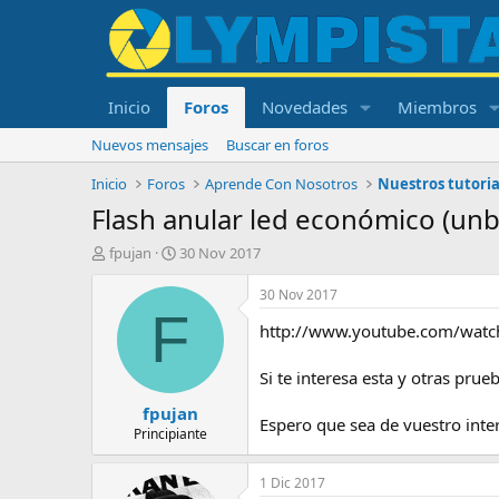
Inicio
Foros
Novedades
Miembros
Nuevos mensajes
Buscar en foros
Inicio
Foros
Aprende Con Nosotros
Nuestros tutoria
Flash anular led económico (un
I
F
fpujan
30 Nov 2017
n
e
i
c
30 Nov 2017
c
h
F
http://www.youtube.com/wat
i
a
a
d
d
e
Si te interesa esta y otras pru
o
i
fpujan
r
n
Espero que sea de vuestro inte
d
i
Principiante
e
c
l
i
1 Dic 2017
t
o