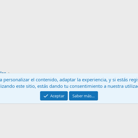
les
 personalizar el contenido, adaptar la experiencia, y si estás re
lizando este sitio, estás dando tu consentimiento a nuestra utiliz
Contáctanos
T
Aceptar
Saber más…
®
Community platform by XenForo
© 2010-2024 XenForo Ltd.