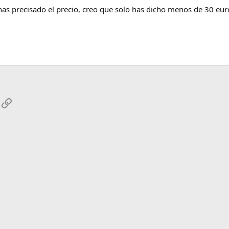
has precisado el precio, creo que solo has dicho menos de 30 euro
App
mail
Enlace