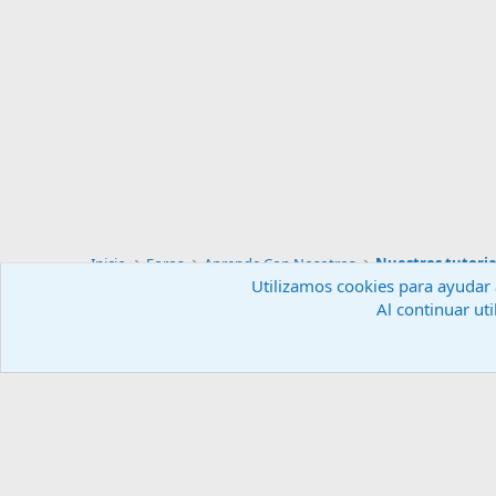
Inicio
Foros
Aprende Con Nosotros
Nuestros tutoria
Utilizamos cookies para ayudar a
Al continuar uti
Español (ES)