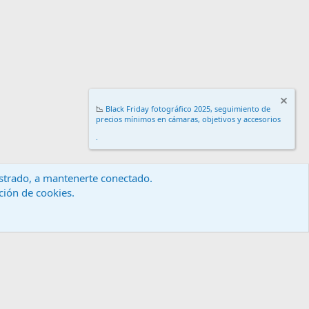
📉
Black Friday fotográfico 2025, seguimiento de
precios mínimos en cámaras, objetivos y accesorios
.
gistrado, a mantenerte conectado.
ación de cookies.
érminos y reglas
Política de privacidad
Ayuda
Inicio
R
S
S