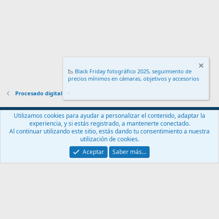
📉
Black Friday fotográfico 2025, seguimiento de
precios mínimos en cámaras, objetivos y accesorios
.
Procesado digital
Español (ES)
Utilizamos cookies para ayudar a personalizar el contenido, adaptar la
experiencia, y si estás registrado, a mantenerte conectado.
Contáctanos
Términos y reglas
Política de privacidad
Ayuda
Al continuar utilizando este sitio, estás dando tu consentimiento a nuestra
Inicio
R
utilización de cookies.
S
S
Aceptar
Saber más…
®
Community platform by XenForo
© 2010-2024 XenForo Ltd.