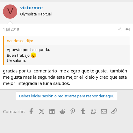
victormre
V
Olympista Habitual
1 Jul 2018
#4
nandoseo dijo:
Apuesto por la segunda.
Buen trabajo
Un saludo.
gracias por tu comentario me alegro que te guste, también
me gusta mas la segunda esta mejor el cielo y creo que esta
mejor integrada la luna saludos.
Debes iniciar sesión o registrarte para responder aquí.
Facebook
X (Twitter)
LinkedIn
Reddit
Pinterest
Tumblr
WhatsApp
Email
Enlace
Compartir: