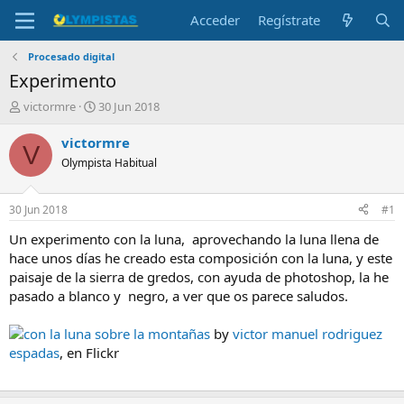
Acceder
Regístrate
Procesado digital
Experimento
I
F
victormre
30 Jun 2018
n
e
i
c
victormre
V
c
h
Olympista Habitual
i
a
a
d
d
e
30 Jun 2018
#1
o
i
r
n
Un experimento con la luna, aprovechando la luna llena de
d
i
hace unos días he creado esta composición con la luna, y este
e
c
paisaje de la sierra de gredos, con ayuda de photoshop, la he
l
i
pasado a blanco y negro, a ver que os parece saludos.
t
o
e
con la luna sobre la montañas
by
victor manuel rodriguez
m
a
espadas
, en Flickr