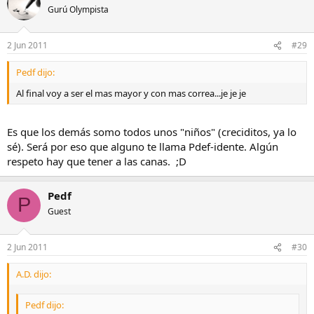
Gurú Olympista
2 Jun 2011
#29
Pedf dijo:
Al final voy a ser el mas mayor y con mas correa...je je je
Es que los demás somo todos unos "niños" (creciditos, ya lo
sé). Será por eso que alguno te llama Pdef-idente. Algún
respeto hay que tener a las canas. ;D
Pedf
P
Guest
2 Jun 2011
#30
A.D. dijo:
Pedf dijo: