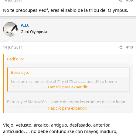
14 Jun 2011
#39
No te preocupes Pedf, eres el sabio de la tribu del Olympus.
A.D.
Gurú Olympista
14 Jun 2011
#40
Pedf dijo:
Boira dijo:
Los que nacimos entre el 71 y el 75 arrasamos ;D Lo bueno
abunda!
Haz clic para expandir...
Pero soy el Matusalén ....padre de todos los eruditos de este lugar....
¿pero sera posible que sea yo el mas mayor...que no es lo mismo
Haz clic para expandir...
que viejo...?
Viejo, vetusto, arcaico, antiguo, desfasado, anterior,
anticuado, ... no debe confundirse con mayor, maduro,