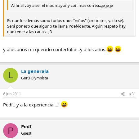
Al final voy a ser el mas mayor y con mas correa...je je je
Es que los demás somo todos unos "niños" (creciditos, ya lo sé).
Será por eso que alguno te llama Pdef-idente. Algún respeto hay
que tener a las canas. ;D
y alos años mi querido contertulio...y a los años.
La generala
L
Gurú Olympista
6 Jun 2011
#31
Pedf.. y a la experiencia....!
Pedf
P
Guest