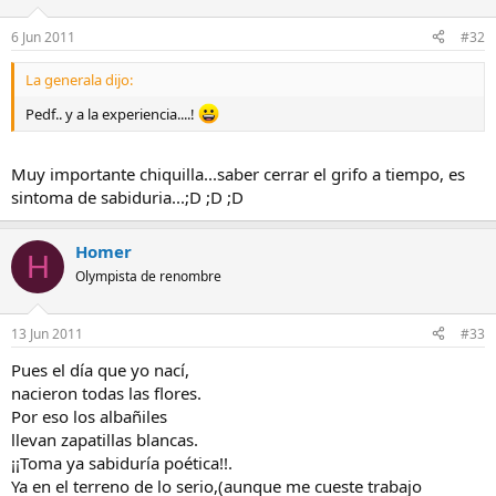
6 Jun 2011
#32
La generala dijo:
Pedf.. y a la experiencia....!
Muy importante chiquilla...saber cerrar el grifo a tiempo, es
sintoma de sabiduria...;D ;D ;D
Homer
H
Olympista de renombre
13 Jun 2011
#33
Pues el día que yo nací,
nacieron todas las flores.
Por eso los albañiles
llevan zapatillas blancas.
¡¡Toma ya sabiduría poética!!.
Ya en el terreno de lo serio,(aunque me cueste trabajo