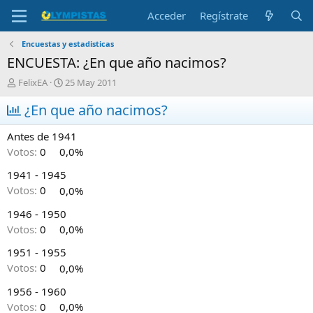
Acceder
Regístrate
Encuestas y estadisticas
ENCUESTA: ¿En que año nacimos?
I
F
FelixEA
25 May 2011
n
e
i
¿En que año nacimos?
c
c
h
i
a
Antes de 1941
a
d
Votos:
0
0,0%
d
e
o
i
1941 - 1945
r
n
Votos:
0
0,0%
d
i
e
c
1946 - 1950
l
i
Votos:
0
0,0%
t
o
e
1951 - 1955
m
Votos:
0
0,0%
a
1956 - 1960
Votos:
0
0,0%