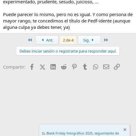
experimentado, prudente, sesudo, juicioso, ...
Puede parecer lo mismo, pero no es igual. Y como persona de
mayor rango, te concedimos el título de Pedf-idente (aunque
alguna culpa ya debes tener, ya)
Primero
Último
Ant.
2 de 4
Sig.
Debes iniciar sesión o registrarte para responder aquí.
Facebook
X (Twitter)
LinkedIn
Reddit
Pinterest
Tumblr
WhatsApp
Email
Enlace
Compartir:
📉
Black Friday fotográfico 2025, seguimiento de