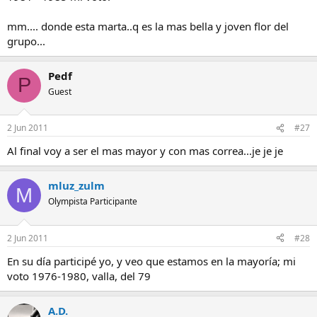
mm.... donde esta marta..q es la mas bella y joven flor del
grupo...
Pedf
P
Guest
2 Jun 2011
#27
Al final voy a ser el mas mayor y con mas correa...je je je
mluz_zulm
M
Olympista Participante
2 Jun 2011
#28
En su día participé yo, y veo que estamos en la mayoría; mi
voto 1976-1980, valla, del 79
A.D.