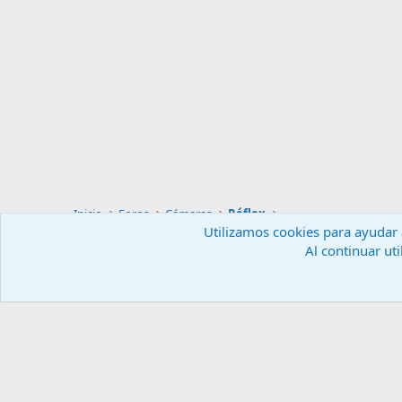
Inicio
Foros
Cámaras
Réflex
Utilizamos cookies para ayudar a
Al continuar uti
Español (ES)