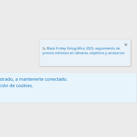
📉
Black Friday fotográfico 2025, seguimiento de
precios mínimos en cámaras, objetivos y accesorios
.
gistrado, a mantenerte conectado.
ación de cookies.
érminos y reglas
Política de privacidad
Ayuda
Inicio
R
S
S