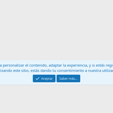
 personalizar el contenido, adaptar la experiencia, y si estás re
lizando este sitio, estás dando tu consentimiento a nuestra utiliz
Contáctanos
T
Aceptar
Saber más…
®
Community platform by XenForo
© 2010-2024 XenForo Ltd.