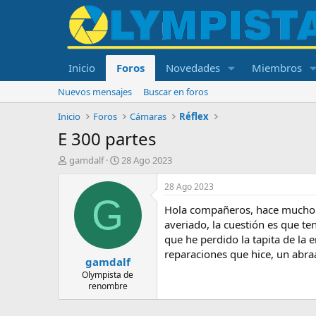
Inicio
Foros
Novedades
Miembros
Nuevos mensajes
Buscar en foros
Inicio
Foros
Cámaras
Réflex
E 300 partes
I
F
gamdalf
28 Ago 2023
n
e
i
c
28 Ago 2023
c
h
G
Hola compañeros, hace mucho q
i
a
a
d
averiado, la cuestión es que t
d
e
que he perdido la tapita de la
o
i
reparaciones que hice, un abr
gamdalf
r
n
d
i
Olympista de
renombre
e
c
l
i
t
o