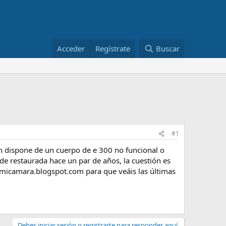
Acceder
Regístrate
Buscar
#1
n dispone de un cuerpo de e 300 no funcional o
de restaurada hace un par de años, la cuestión es
nmicamara.blogspot.com para que veáis las últimas
Debes iniciar sesión o registrarte para responder aquí.