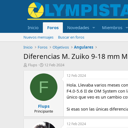
Inicio
Foros
Novedades
Miembros
Nuevos mensajes
Buscar en foros
Inicio
Foros
Objetivos
Angulares
Diferencias M. Zuiko 9-18 mm Ma
I
F
Flups
12 Feb 2024
n
e
i
c
12 Feb 2024
c
h
F
Hola. Llevaba varios meses con
i
a
a
d
F4.0‑5.6 II de OM System con l
d
e
único que veo es un cambio cos
o
i
Flups
r
n
Si esas son las únicas diferen
d
i
Principiante
e
c
l
i
12 Feb 2024
t
o