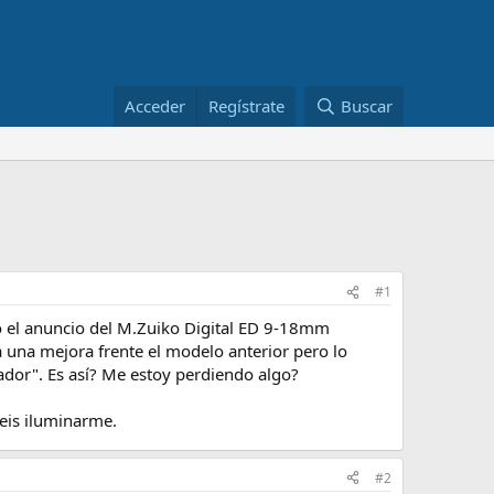
Acceder
Regístrate
Buscar
#1
ió el anuncio del M.Zuiko Digital ED 9‑18mm
 una mejora frente el modelo anterior pero lo
ador". Es así? Me estoy perdiendo algo?
eis iluminarme.
#2