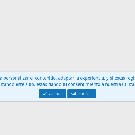
 personalizar el contenido, adaptar la experiencia, y si estás re
lizando este sitio, estás dando tu consentimiento a nuestra utiliz
Contáctanos
T
Aceptar
Saber más…
®
Community platform by XenForo
© 2010-2024 XenForo Ltd.