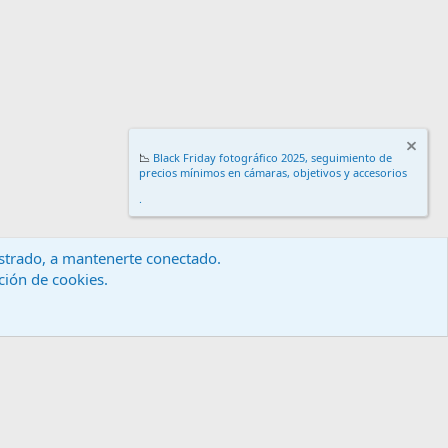
📉
Black Friday fotográfico 2025, seguimiento de
precios mínimos en cámaras, objetivos y accesorios
.
gistrado, a mantenerte conectado.
ación de cookies.
érminos y reglas
Política de privacidad
Ayuda
Inicio
R
S
S