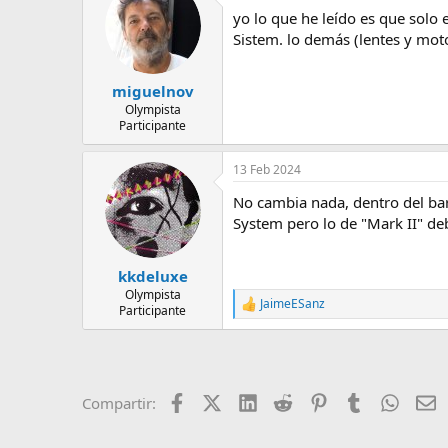
e
yo lo que he leído es que solo
m
Sistem. lo demás (lentes y mot
a
miguelnov
Olympista
Participante
13 Feb 2024
No cambia nada, dentro del bar
System pero lo de "Mark II" de
kkdeluxe
Olympista
JaimeESanz
R
Participante
e
a
c
c
i
Facebook
X (Twitter)
LinkedIn
Reddit
Pinterest
Tumblr
Whats
E
Compartir:
o
n
e