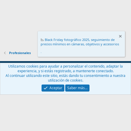
📉
Black Friday fotográfico 2025, seguimiento de
precios mínimos en cámaras, objetivos y accesorios
.
Profesionales
Español (ES)
Utilizamos cookies para ayudar a personalizar el contenido, adaptar la
experiencia, y si estás registrado, a mantenerte conectado.
Contáctanos
Términos y reglas
Política de privacidad
Ayuda
Al continuar utilizando este sitio, estás dando tu consentimiento a nuestra
Inicio
R
utilización de cookies.
S
S
Aceptar
Saber más…
®
Community platform by XenForo
© 2010-2024 XenForo Ltd.