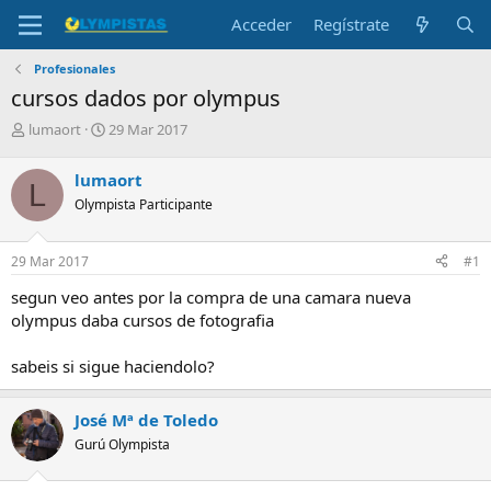
Acceder
Regístrate
Profesionales
cursos dados por olympus
I
F
lumaort
29 Mar 2017
n
e
i
c
lumaort
L
c
h
Olympista Participante
i
a
a
d
d
e
29 Mar 2017
#1
o
i
r
n
segun veo antes por la compra de una camara nueva
d
i
olympus daba cursos de fotografia
e
c
l
i
sabeis si sigue haciendolo?
t
o
e
m
José Mª de Toledo
a
Gurú Olympista