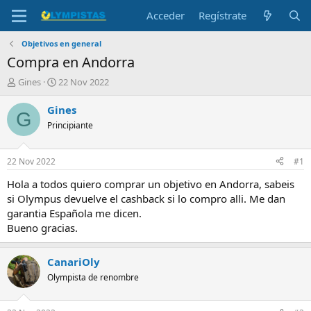
Acceder
Regístrate
Objetivos en general
Compra en Andorra
I
F
Gines
22 Nov 2022
n
e
i
c
Gines
G
c
h
Principiante
i
a
a
d
d
e
22 Nov 2022
#1
o
i
r
n
Hola a todos quiero comprar un objetivo en Andorra, sabeis
d
i
si Olympus devuelve el cashback si lo compro alli. Me dan
e
c
garantia Española me dicen.
l
i
Bueno gracias.
t
o
e
m
CanariOly
a
Olympista de renombre