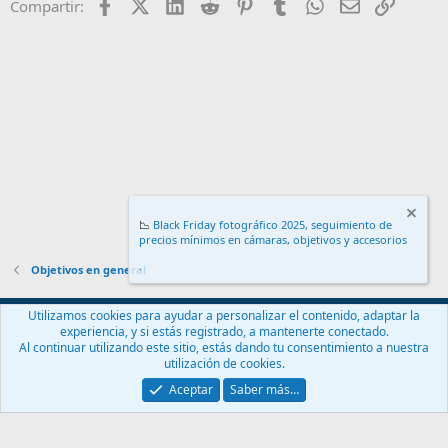
Facebook
X (Twitter)
LinkedIn
Reddit
Pinterest
Tumblr
WhatsApp
Email
Enlace
Compartir:
📉
Black Friday fotográfico 2025, seguimiento de
precios mínimos en cámaras, objetivos y accesorios
.
Objetivos en general
Español (ES)
Utilizamos cookies para ayudar a personalizar el contenido, adaptar la
experiencia, y si estás registrado, a mantenerte conectado.
Contáctanos
Términos y reglas
Política de privacidad
Ayuda
Al continuar utilizando este sitio, estás dando tu consentimiento a nuestra
Inicio
R
utilización de cookies.
S
S
Aceptar
Saber más…
®
Community platform by XenForo
© 2010-2024 XenForo Ltd.