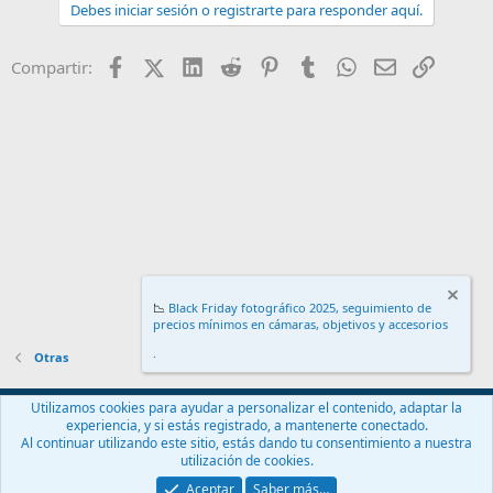
Debes iniciar sesión o registrarte para responder aquí.
Facebook
X (Twitter)
LinkedIn
Reddit
Pinterest
Tumblr
WhatsApp
Email
Enlace
Compartir:
📉
Black Friday fotográfico 2025, seguimiento de
precios mínimos en cámaras, objetivos y accesorios
.
Otras
Español (ES)
Utilizamos cookies para ayudar a personalizar el contenido, adaptar la
experiencia, y si estás registrado, a mantenerte conectado.
Contáctanos
Términos y reglas
Política de privacidad
Ayuda
Al continuar utilizando este sitio, estás dando tu consentimiento a nuestra
Inicio
R
utilización de cookies.
S
S
Aceptar
Saber más…
®