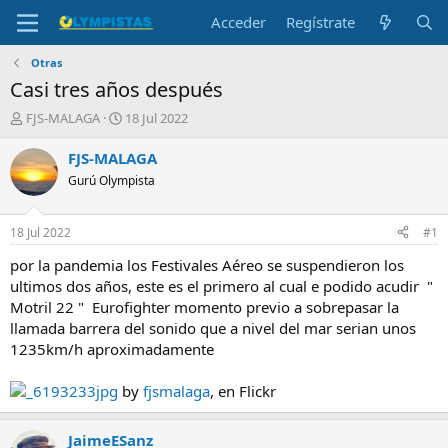
Acceder
Regístrate
Otras
Casi tres años después
I
F
FJS-MALAGA
18 Jul 2022
n
e
i
c
FJS-MALAGA
c
h
Gurú Olympista
i
a
a
d
d
e
18 Jul 2022
#1
o
i
r
n
por la pandemia los Festivales Aéreo se suspendieron los
d
i
ultimos dos años, este es el primero al cual e podido acudir "
e
c
Motril 22 " Eurofighter momento previo a sobrepasar la
l
i
llamada barrera del sonido que a nivel del mar serian unos
t
o
1235km/h aproximadamente
e
m
a
_6193233jpg
by
fjsmalaga
, en Flickr
JaimeESanz