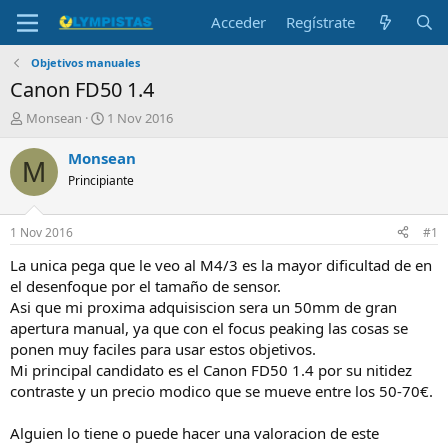
Acceder
Regístrate
Objetivos manuales
Canon FD50 1.4
I
F
Monsean
1 Nov 2016
n
e
i
c
Monsean
M
c
h
Principiante
i
a
a
d
d
e
1 Nov 2016
#1
o
i
r
n
La unica pega que le veo al M4/3 es la mayor dificultad de en
d
i
el desenfoque por el tamaño de sensor.
e
c
Asi que mi proxima adquisiscion sera un 50mm de gran
l
i
apertura manual, ya que con el focus peaking las cosas se
t
o
ponen muy faciles para usar estos objetivos.
e
Mi principal candidato es el Canon FD50 1.4 por su nitidez
m
a
contraste y un precio modico que se mueve entre los 50-70€.
Alguien lo tiene o puede hacer una valoracion de este