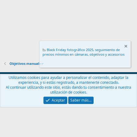
📉
Black Friday fotográfico 2025, seguimiento de
precios mínimos en cámaras, objetivos y accesorios
.
Objetivos manuales
Español (ES)
Utilizamos cookies para ayudar a personalizar el contenido, adaptar la
experiencia, y si estás registrado, a mantenerte conectado.
Contáctanos
Términos y reglas
Política de privacidad
Ayuda
Al continuar utilizando este sitio, estás dando tu consentimiento a nuestra
Inicio
R
utilización de cookies.
S
S
Aceptar
Saber más…
®
Community platform by XenForo
© 2010-2024 XenForo Ltd.