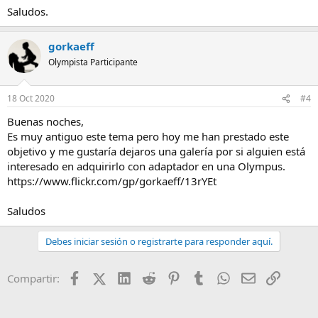
Saludos.
gorkaeff
Olympista Participante
18 Oct 2020
#4
Buenas noches,
Es muy antiguo este tema pero hoy me han prestado este
objetivo y me gustaría dejaros una galería por si alguien está
interesado en adquirirlo con adaptador en una Olympus.
https://www.flickr.com/gp/gorkaeff/13rYEt
Saludos
Debes iniciar sesión o registrarte para responder aquí.
Facebook
X (Twitter)
LinkedIn
Reddit
Pinterest
Tumblr
WhatsApp
Email
Enlace
Compartir: