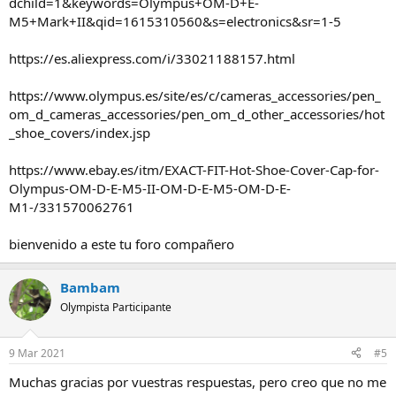
dchild=1&keywords=Olympus+OM-D+E-
M5+Mark+II&qid=1615310560&s=electronics&sr=1-5
https://es.aliexpress.com/i/33021188157.html
https://www.olympus.es/site/es/c/cameras_accessories/pen_
om_d_cameras_accessories/pen_om_d_other_accessories/hot
_shoe_covers/index.jsp
https://www.ebay.es/itm/EXACT-FIT-Hot-Shoe-Cover-Cap-for-
Olympus-OM-D-E-M5-II-OM-D-E-M5-OM-D-E-
M1-/331570062761
bienvenido a este tu foro compañero
Bambam
Olympista Participante
9 Mar 2021
#5
Muchas gracias por vuestras respuestas, pero creo que no me