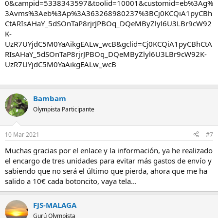
0&campid=5338343597&toolid=10001&customid=eb%3Ag%
3Avms%3Aeb%3Ap%3A363268980237%3BCj0KCQiA1pyCBh
CtARIsAHaY_5dSOnTaP8rjrJPBOq_DQeMByZlyl6U3LBr9cW92
K-
UzR7UYjdC5M0YaAikgEALw_wcB&gclid=Cj0KCQiA1pyCBhCtA
RIsAHaY_5dSOnTaP8rjrJPBOq_DQeMByZlyl6U3LBr9cW92K-
UzR7UYjdC5M0YaAikgEALw_wcB
Bambam
Olympista Participante
10 Mar 2021
#7
Muchas gracias por el enlace y la información, ya he realizado
el encargo de tres unidades para evitar más gastos de envío y
sabiendo que no será el último que pierda, ahora que me ha
salido a 10€ cada botoncito, vaya tela...
FJS-MALAGA
Gurú Olympista