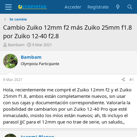
Acceder
Regístrate
Se cambia
Cambio Zuiko 12mm f2 más Zuiko 25mm f1.8
por Zuiko 12-40 f2.8
I
F
Bambam
9 Mar 2021
n
e
i
c
Bambam
c
h
Olympista Participante
i
a
a
d
d
e
9 Mar 2021
#1
o
i
r
n
Hola, recientemente me compré el Zuiko 12mm f2 y el Zuiko
d
i
25mm f1.8, ambos están completamente nuevos, sin usar
e
c
con sus cajas y documentación correspondiente. Valoraría la
l
i
posibilidad de cambiarlos por un Zuiko 12-40 Pro que esté
t
o
inmaculado, insisto los míos están nuevos; ah, tb incluyo el
e
parasol JJC para el 12mm que no trae de serie, un saludo,,
m
a
Juanmi Blanco