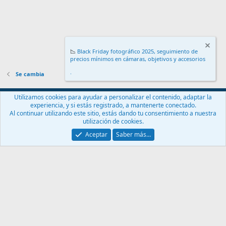
📉
Black Friday fotográfico 2025, seguimiento de
precios mínimos en cámaras, objetivos y accesorios
.
Se cambia
Español (ES)
Utilizamos cookies para ayudar a personalizar el contenido, adaptar la
experiencia, y si estás registrado, a mantenerte conectado.
Contáctanos
Términos y reglas
Política de privacidad
Ayuda
Al continuar utilizando este sitio, estás dando tu consentimiento a nuestra
Inicio
R
utilización de cookies.
S
S
Aceptar
Saber más…
®
Community platform by XenForo
© 2010-2024 XenForo Ltd.