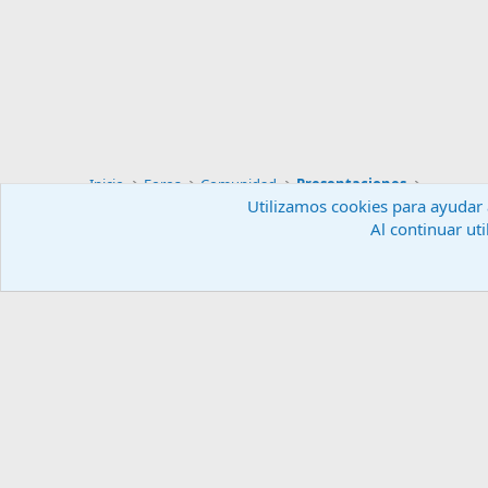
Inicio
Foros
Comunidad
Presentaciones
Utilizamos cookies para ayudar a
Al continuar uti
Español (ES)