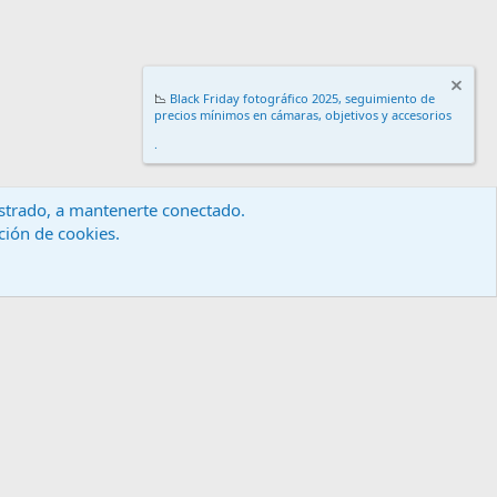
📉
Black Friday fotográfico 2025, seguimiento de
precios mínimos en cámaras, objetivos y accesorios
.
gistrado, a mantenerte conectado.
ación de cookies.
érminos y reglas
Política de privacidad
Ayuda
Inicio
R
S
S