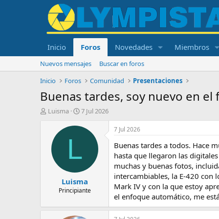
Inicio
Foros
Novedades
Miembros
Nuevos mensajes
Buscar en foros
Inicio
Foros
Comunidad
Presentaciones
Buenas tardes, soy nuevo en el 
I
F
Luisma
7 Jul 2026
n
e
i
c
7 Jul 2026
c
h
L
Buenas tardes a todos. Hace mu
i
a
a
d
hasta que llegaron las digital
d
e
muchas y buenas fotos, incluid
o
i
intercambiables, la E-420 con 
Luisma
r
n
Mark IV y con la que estoy apr
d
i
Principiante
el enfoque automático, me est
e
c
l
i
t
o