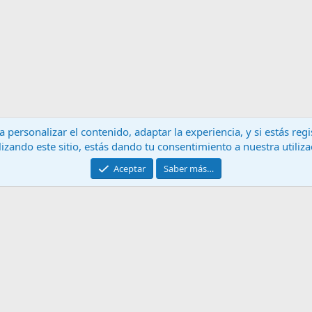
 personalizar el contenido, adaptar la experiencia, y si estás re
lizando este sitio, estás dando tu consentimiento a nuestra utiliz
Contáctanos
T
Aceptar
Saber más…
®
Community platform by XenForo
© 2010-2024 XenForo Ltd.