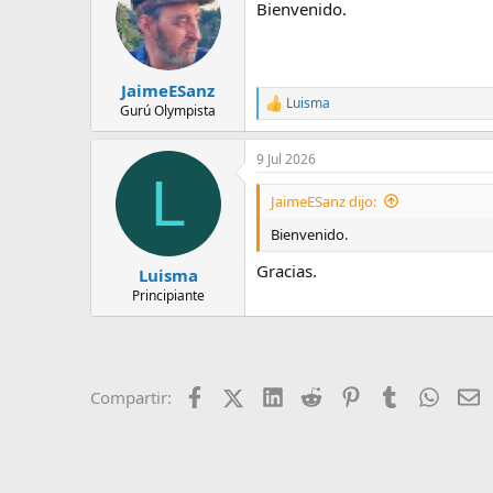
Bienvenido.
i
o
n
e
s
JaimeESanz
:
Luisma
R
Gurú Olympista
e
a
9 Jul 2026
c
L
c
i
JaimeESanz dijo:
o
n
Bienvenido.
e
s
Gracias.
Luisma
:
Principiante
Facebook
X (Twitter)
LinkedIn
Reddit
Pinterest
Tumblr
Whats
E
Compartir: