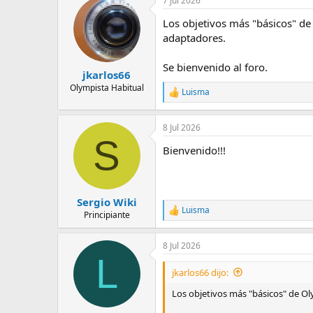
7 Jul 2026
e
m
Los objetivos más "básicos" de
a
adaptadores.
Se bienvenido al foro.
jkarlos66
Olympista Habitual
Luisma
R
e
a
8 Jul 2026
c
S
c
Bienvenido!!!
i
o
n
e
s
Sergio Wiki
:
Luisma
R
Principiante
e
a
8 Jul 2026
c
L
c
i
jkarlos66 dijo:
o
n
Los objetivos más "básicos" de O
e