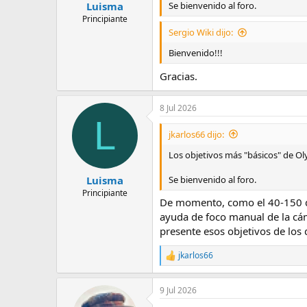
s
Se bienvenido al foro.
Luisma
:
Principiante
Sergio Wiki dijo:
Bienvenido!!!
Gracias.
8 Jul 2026
L
jkarlos66 dijo:
Los objetivos más "básicos" de O
Se bienvenido al foro.
Luisma
Principiante
De momento, como el 40-150 del 
ayuda de foco manual de la cá
presente esos objetivos de los 
jkarlos66
R
e
a
9 Jul 2026
c
c