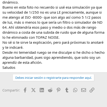
dinámico.
Bueno en esta foto no recuerdo si usé esa simulación ya que
su velocidad de 1/250 no es una LE precisamente, aunque si
me atengo al ISO -8000- que son algo así como 5 1/2 pasos
de luz, más o menos lo que sería un filtro o simulador de ND
64. Ahí obtendría esos paso y medio o dos más de rango
dinámico a costa de una subida de ruido que de alguna forma
lo he eliminado con TOPAZ NOISE.
No sé si te sirve la explicación, pero pará próximas lo anotaré
y te indicaré.
Desde mi temeridad ruego se me disculpe si he dicho o hecho
alguna barbaridad, pues sigo aprendiendo, que solo soy un
aprendíz de esta afición.
Saludos
Debes iniciar sesión o registrarte para responder aquí.
Facebook
X (Twitter)
LinkedIn
Reddit
Pinterest
Tumblr
WhatsApp
Email
Enlace
Compartir: