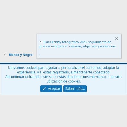
📉
Black Friday fotográfico 2025, seguimiento de
precios mínimos en cámaras, objetivos y accesorios
.
Blanco y Negro
Español (ES)
Utilizamos cookies para ayudar a personalizar el contenido, adaptar la
experiencia, y si estás registrado, a mantenerte conectado.
Contáctanos
Términos y reglas
Política de privacidad
Ayuda
Al continuar utilizando este sitio, estás dando tu consentimiento a nuestra
Inicio
R
utilización de cookies.
S
S
Aceptar
Saber más…
®
Community platform by XenForo
© 2010-2024 XenForo Ltd.