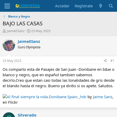
Acceder
Regístrate
Blanco y Negro
BAJO LAS CASAS
I
F
JaimeESanz
23 May 2023
n
e
i
c
JaimeESanz
c
h
Gurú Olympista
i
a
a
d
d
e
23 May 2023
#1
o
i
r
n
Os comparto esta de Pasajes de San Juan -Donibane en b&w o
d
i
blanco y negro, que en español tambien sabemos
e
c
decirlo.Creo que estan casi todas las tonalidades de gris desde
l
i
el blando hasta el negro. Bueno ya diréis si os apete. Saludos.
t
o
e
Al final siempre la vida.Donibane.Spain._hdr
by
Jaime Sanz
,
m
a
en Flickr
Silverado