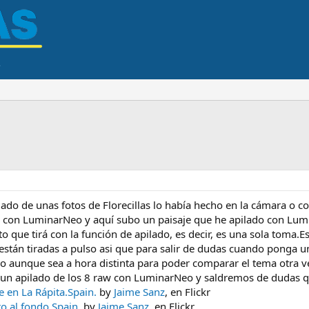
lado de unas fotos de Florecillas lo había hecho en la cámara o c
s con LuminarNeo y aquí subo un paisaje que he apilado con Lum
to que tirá con la función de apilado, es decir, es una sola toma
están tiradas a pulso asi que para salir de dudas cuando ponga un
aunque sea a hora distinta para poder comparar el tema otra vez
y un apilado de los 8 raw con LuminarNeo y saldremos de dudas q
en La Rápita.Spain.
by
Jaime Sanz
, en Flickr
ro al fondo.Spain.
by
Jaime Sanz
, en Flickr