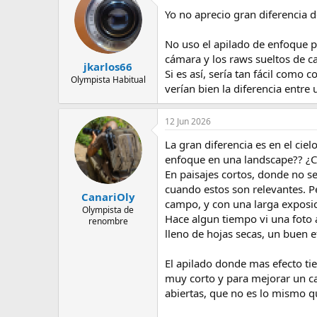
Yo no aprecio gran diferencia d
No uso el apilado de enfoque 
cámara y los raws sueltos de 
jkarlos66
Si es así, sería tan fácil com
Olympista Habitual
verían bien la diferencia entre
12 Jun 2026
La gran diferencia es en el cie
enfoque en una landscape?? ¿Cu
En paisajes cortos, donde no s
cuando estos son relevantes. Pe
CanariOly
campo, y con una larga exposici
Olympista de
Hace algun tiempo vi una foto a
renombre
lleno de hojas secas, un buen e
El apilado donde mas efecto tie
muy corto y para mejorar un ca
abiertas, que no es lo mismo qu