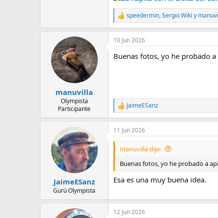
e
m
speedermin
,
Sergio Wiki
y
manuvi
R
a
e
a
10 Jun 2026
c
c
Buenas fotos, yo he probado a 
i
o
n
e
s
manuvilla
:
Olympista
JaimeESanz
R
Participante
e
a
11 Jun 2026
c
c
i
manuvilla dijo:
o
n
Buenas fotos, yo he probado a ap
e
s
Esa es una muy buena idea.
JaimeESanz
:
Gurú Olympista
12 Jun 2026