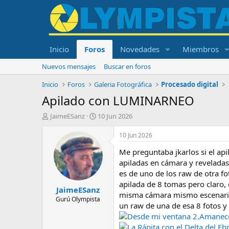
Inicio
Foros
Novedades
Miembros
Nuevos mensajes
Buscar en foros
Inicio
Foros
Galeria Fotográfica
Procesado digital
Apilado con LUMINARNEO
I
F
JaimeESanz
10 Jun 2026
n
e
i
c
10 Jun 2026
c
h
Me preguntaba jkarlos si el api
i
a
a
d
apiladas en cámara y revelada
d
e
es de uno de los raw de otra fo
o
i
apilada de 8 tomas pero claro, 
JaimeESanz
r
n
misma cámara mismo escenario 
d
i
Gurú Olympista
un raw de una de esa 8 fotos 
e
c
Desde mi ventana 2.Amanece 
l
i
t
o
La Rápita con el Delta del Eb