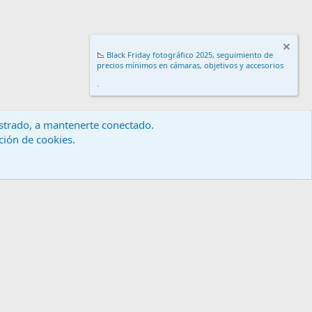
📉
Black Friday fotográfico 2025, seguimiento de
precios mínimos en cámaras, objetivos y accesorios
.
gistrado, a mantenerte conectado.
ación de cookies.
érminos y reglas
Política de privacidad
Ayuda
Inicio
R
S
S