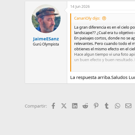
14 Jun 2026
CanariOly dijo:
La gran diferencia es en el cielo
landscape?? ¿Cual era tu objetivo 
En paisajes cortos, donde no se a
JaimeESanz
relevantes. Pero cuando todo el ma
Gurú Olympista
obtienes el mismo efecto en el cie
Hace algun tiempo vi una foto apil
un buen efecto y buen resultado. P
El apilado donde mas efecto tiene
mejorar un campo visual amplio con
La respuesta arriba.Saludos Lu
distancias largas.
En el tintero siempre me ha queda
pero creo que necesitas un startrai
movimiento propio de la luna. O a
Facebook
X (Twitter)
LinkedIn
Reddit
Pinterest
Tumblr
Whats
E
Compartir:
Ahora bien... el LuminarNeo te ha
con todas las imajenes del sol, i
paralelo, en especial las de arrib
las finas antenas de los bichos, qu