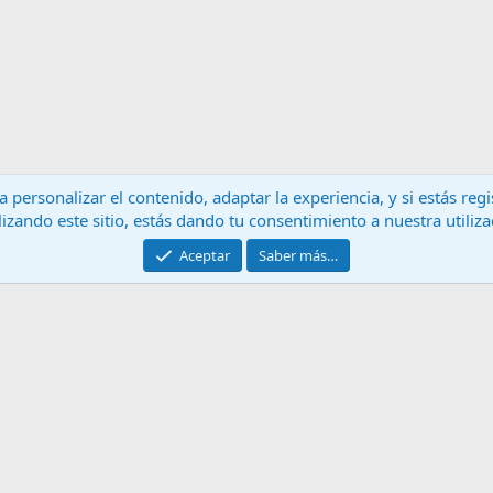
 personalizar el contenido, adaptar la experiencia, y si estás re
lizando este sitio, estás dando tu consentimiento a nuestra utiliz
Contáctanos
T
Aceptar
Saber más…
®
Community platform by XenForo
© 2010-2024 XenForo Ltd.