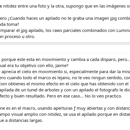
e nitidez entre una foto y la otra, supongo que en las imágenes ori
pero ¿Cuando haces un apilado no te graba una imagen jpg combin
cada toma?
o comparar el jpg apilado, los raws parciales combinados con Lumi
 un proceso u otro.
lo porque este esta en movimiento y cambia a cada disparo, pero.
al era tu objetivo con ello, Jaime?
e aprecia el cielo en movimiento si, especialmente para dar la mi
ro cuando todo el marco es lejano, no le veo ningun sentido, con 
on obtienes el mismo efecto en el cielo que has obtenido con el a
pilada de un tunel de arboles y con un apilado el fotografo le d
fecto y buen resultado. Pero en ese caso... No lo veo practico.
ne es en el macro, usando aperturas ƒ muy abiertas y con distanc
mpo visual amplio con nitidez, se usa el apilado porque en distan
e a distancias largas.