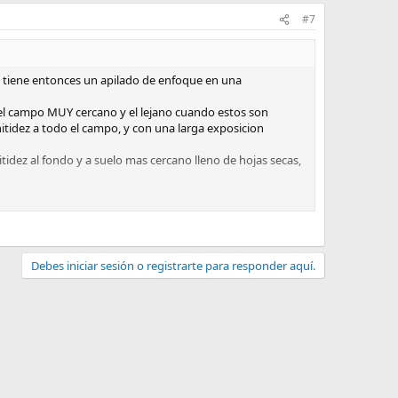
#7
do tiene entonces un apilado de enfoque en una
n el campo MUY cercano y el lejano cuando estos son
nitidez a todo el campo, y con una larga exposicion
tidez al fondo y a suelo mas cercano lleno de hojas secas,
 bien cortas. Ahi el campo focal es muy corto y para
muy reducido a ƒ abiertas, que no es lo mismo que a
Debes iniciar sesión o registrarte para responder aquí.
ocal proporcionando una buena nitidez de sus crateres,
 ver afectada por el efecto de la focal tan larga y el
 mismo problema.
bido definir el mas apropiado y ha parecido hacer un remix
o una coctelera, y con las nubes, algunas tienen lineas en
tampoco tan rapido... A mi en macro me hacia lo mismo con