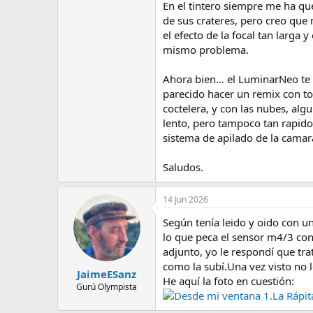
En el tintero siempre me ha qu
de sus crateres, pero creo que 
el efecto de la focal tan larga
mismo problema.
Ahora bien... el LuminarNeo te
parecido hacer un remix con to
coctelera, y con las nubes, alg
lento, pero tampoco tan rapido.
sistema de apilado de la camar
Saludos.
14 Jun 2026
Según tenía leido y oido con u
lo que peca el sensor m4/3 con
adjunto, yo le respondí que tra
como la subí.Una vez visto no l
JaimeESanz
He aquí la foto en cuestión:
Gurú Olympista
Desde mi ventana 1.La Rápit