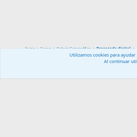
Saludos.
Inicio
Foros
Galeria Fotográfica
Procesado digital
Utilizamos cookies para ayudar a
Al continuar uti
Español (ES)