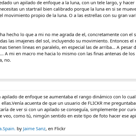
edado un apilado de enfoque a la luna, con un tele largo, y hace
necesitas un startrail bien calibrado porque la luna en si se muev
 y el movimiento propio de la luna. O a las estrellas con su gran 
 ha hecho lo que a mi no me agrada de el, concretamente con el so
das las imajenes del sol, incluyendo su movimiento. Entonces el
unas tienen lineas en paralelo, en especial las de arriba... A pesa
.. A mi en macro me hacia lo mismo con las finas antenas de los b
a, no.
n apilado de enfoque se aumentaba el rango dinámico con lo cual
 ellas.Venía acuenta de que un usuario de FLICKR me preguntaba s
taría de ver si con un apilado se conseguía, simplemente por cur
e veo, como tú, nimgún sentido en este tipo de foto hacer ese api
a.Spain.
by
Jaime Sanz
, en Flickr