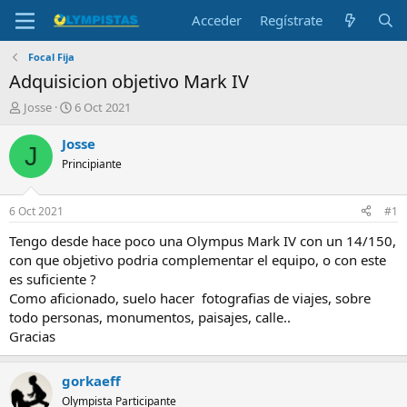
Acceder
Regístrate
Focal Fija
Adquisicion objetivo Mark IV
I
F
Josse
6 Oct 2021
n
e
i
c
Josse
J
c
h
Principiante
i
a
a
d
d
e
6 Oct 2021
#1
o
i
r
n
Tengo desde hace poco una Olympus Mark IV con un 14/150,
d
i
con que objetivo podria complementar el equipo, o con este
e
c
es suficiente ?
l
i
Como aficionado, suelo hacer fotografias de viajes, sobre
t
o
todo personas, monumentos, paisajes, calle..
e
Gracias
m
a
gorkaeff
Olympista Participante