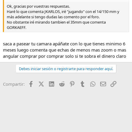
Ok, gracias por vuestras respuestas.
Haré lo que comenta JKARLOS, iré "jugando" con el 14/150 mm y
más adelante si tengo dudas las comento por el foro.
No obstante iré mirando tambien el 35mm que comenta
GORKAEFF.
saca a pasear tu camara apáñate con lo que tienes minimo 6
meses luego comenta que echas de menos mas zoom o mas
angular comprar por comprar solo si te sobra el dinero claro
Debes iniciar sesión o registrarte para responder aquí.
Facebook
X (Twitter)
LinkedIn
Reddit
Pinterest
Tumblr
WhatsApp
Email
Enlace
Compartir: