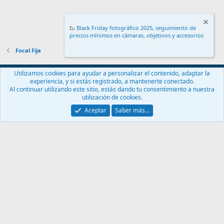
📉
Black Friday fotográfico 2025, seguimiento de
precios mínimos en cámaras, objetivos y accesorios
.
Focal Fija
Español (ES)
Utilizamos cookies para ayudar a personalizar el contenido, adaptar la
experiencia, y si estás registrado, a mantenerte conectado.
Contáctanos
Términos y reglas
Política de privacidad
Ayuda
Al continuar utilizando este sitio, estás dando tu consentimiento a nuestra
Inicio
R
utilización de cookies.
S
S
Aceptar
Saber más…
®
Community platform by XenForo
© 2010-2024 XenForo Ltd.