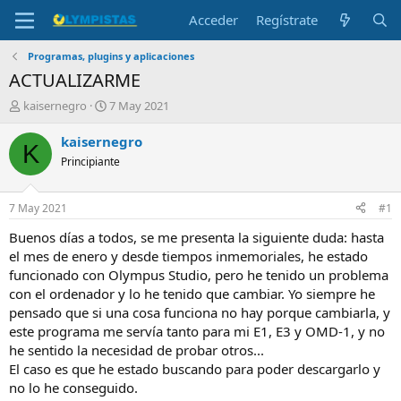
Acceder
Regístrate
Programas, plugins y aplicaciones
ACTUALIZARME
I
F
kaisernegro
7 May 2021
n
e
i
c
kaisernegro
K
c
h
Principiante
i
a
a
d
d
e
7 May 2021
#1
o
i
r
n
Buenos días a todos, se me presenta la siguiente duda: hasta
d
i
el mes de enero y desde tiempos inmemoriales, he estado
e
c
funcionado con Olympus Studio, pero he tenido un problema
l
i
con el ordenador y lo he tenido que cambiar. Yo siempre he
t
o
pensado que si una cosa funciona no hay porque cambiarla, y
e
este programa me servía tanto para mi E1, E3 y OMD-1, y no
m
a
he sentido la necesidad de probar otros...
El caso es que he estado buscando para poder descargarlo y
no lo he conseguido.