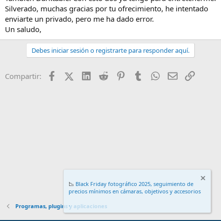
Silverado, muchas gracias por tu ofrecimiento, he intentado
enviarte un privado, pero me ha dado error.
Un saludo,
Debes iniciar sesión o registrarte para responder aquí.
Facebook
X (Twitter)
LinkedIn
Reddit
Pinterest
Tumblr
WhatsApp
Email
Enlace
Compartir:
📉
Black Friday fotográfico 2025, seguimiento de
precios mínimos en cámaras, objetivos y accesorios
.
Programas, plugins y aplicaciones