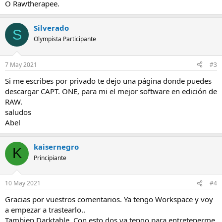
O Rawtherapee.
Silverado
S
Olympista Participante
7 May 2021
#3
Si me escribes por privado te dejo una página donde puedes
descargar CAPT. ONE, para mi el mejor software en edición de
RAW.
saludos
Abel
kaisernegro
K
Principiante
10 May 2021
#4
Gracias por vuestros comentarios. Ya tengo Workspace y voy
a empezar a trastearlo..
Tambien Darktable. Con esto dos ya tengo para entretenerme.