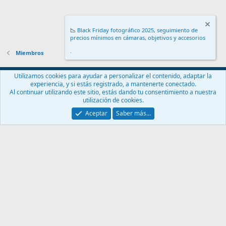
📉
Black Friday fotográfico 2025, seguimiento de
precios mínimos en cámaras, objetivos y accesorios
.
Miembros
Español (ES)
Utilizamos cookies para ayudar a personalizar el contenido, adaptar la
experiencia, y si estás registrado, a mantenerte conectado.
Contáctanos
Términos y reglas
Política de privacidad
Ayuda
Al continuar utilizando este sitio, estás dando tu consentimiento a nuestra
Inicio
R
utilización de cookies.
S
S
Aceptar
Saber más…
®
Community platform by XenForo
© 2010-2024 XenForo Ltd.