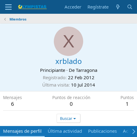
Acceder
Regístrate
Miembros
X
xrblado
Principiante
·
De
Tarragona
Registrado
22 Feb 2012
Última visita
10 Jul 2014
Mensajes
Puntos de reacción
Puntos
6
0
1
Buscar
Mensajes de perfil
Última actividad
Publicaciones
Acerca