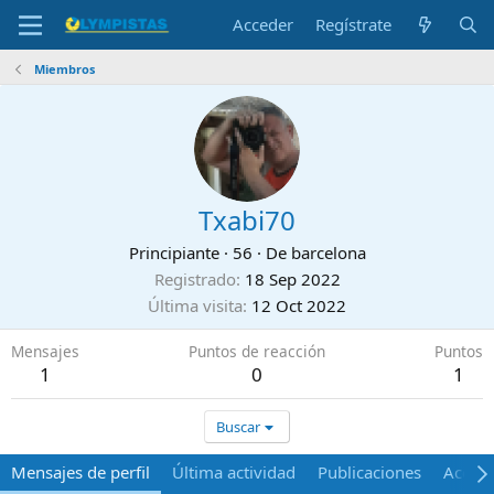
Acceder
Regístrate
Miembros
Txabi70
Principiante
·
56
·
De
barcelona
Registrado
18 Sep 2022
Última visita
12 Oct 2022
Mensajes
Puntos de reacción
Puntos
1
0
1
Buscar
Mensajes de perfil
Última actividad
Publicaciones
Acerca