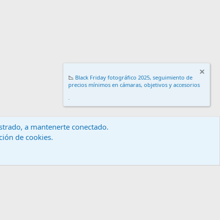
📉
Black Friday fotográfico 2025, seguimiento de
precios mínimos en cámaras, objetivos y accesorios
.
gistrado, a mantenerte conectado.
ación de cookies.
érminos y reglas
Política de privacidad
Ayuda
Inicio
R
S
S