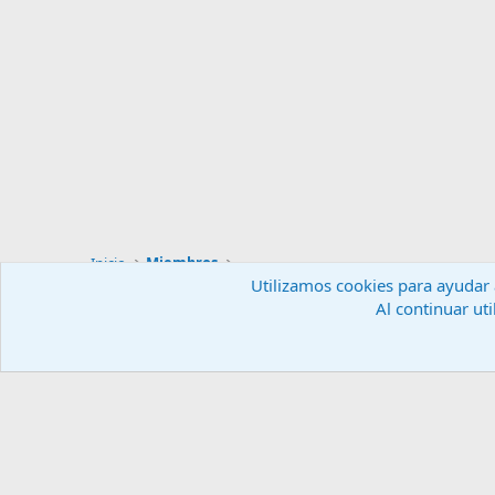
Inicio
Miembros
Utilizamos cookies para ayudar a
Al continuar uti
Español (ES)