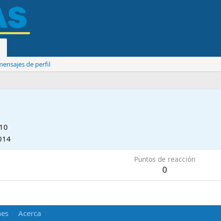
ensajes de perfil
010
014
Puntos de reacción
0
nes
Acerca