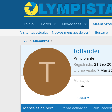
Inicio
Foros
Novedades
Miembros
Visitantes actuales
Nuevos mensajes de perfil
Buscar en m
Inicio
Miembros
totlander
T
Principiante
Registrado
21 Sep 2
Última visita
7 Mar 2
Mensajes
14
Buscar
Mensajes de perfil
Última actividad
Publicacio