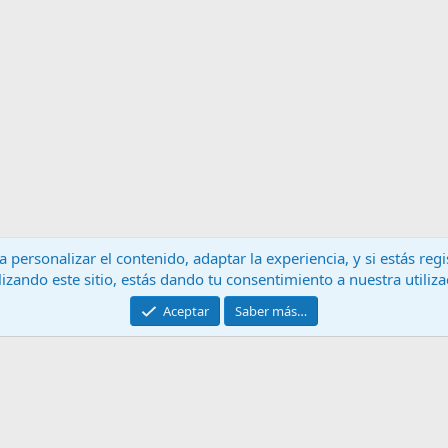
 personalizar el contenido, adaptar la experiencia, y si estás re
lizando este sitio, estás dando tu consentimiento a nuestra utiliz
Contáctanos
T
Aceptar
Saber más…
®
Community platform by XenForo
© 2010-2024 XenForo Ltd.