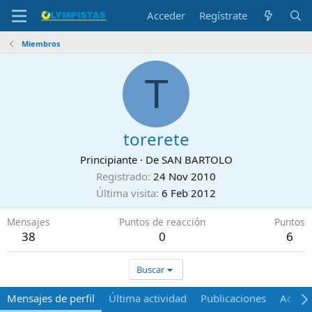
Acceder
Regístrate
Miembros
T
torerete
Principiante
·
De
SAN BARTOLO
Registrado
24 Nov 2010
Última visita
6 Feb 2012
Mensajes
Puntos de reacción
Puntos
38
0
6
Buscar
Mensajes de perfil
Última actividad
Publicaciones
Acerca