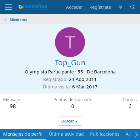
Acceder
Regístrate
Miembros
T
Top_Gun
Olympista Participante
·
55
·
De
Barcelona
Registrado
24 Ago 2011
Última visita
6 Mar 2017
Mensajes
Puntos de reacción
Puntos
98
0
6
Buscar
Mensajes de perfil
Última actividad
Publicaciones
Acerca