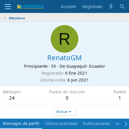
Acceder
Regístrate
Miembros
R
RenatoGM
Principiante
·
35
·
De
Guayaquil- Ecuador
Registrado
6 Ene 2021
Última visita
6 Jun 2021
Mensajes
Puntos de reacción
Puntos
24
0
1
Buscar
Mensajes de perfil
Última actividad
Publicaciones
Acerca