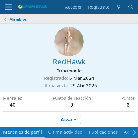
Acceder
Regístrate
Miembros
RedHawk
Principiante
Registrado
6 Mar 2024
Última visita
29 Abr 2026
Mensajes
Puntos de reacción
Puntos
40
9
8
Buscar
Mensajes de perfil
Última actividad
Publicaciones
Acerca