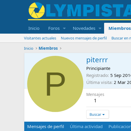
Inicio
Foros
Novedades
Miembros
Visitantes actuales
Nuevos mensajes de perfil
Buscar en m
Inicio
Miembros
piterrr
P
Principiante
Registrado
5 Sep 201
Última visita
2 Mar 2
Mensajes
1
Buscar
Mensajes de perfil
Última actividad
Publicacio