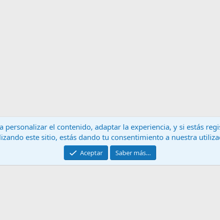
 personalizar el contenido, adaptar la experiencia, y si estás re
lizando este sitio, estás dando tu consentimiento a nuestra utiliz
Contáctanos
T
Aceptar
Saber más…
®
Community platform by XenForo
© 2010-2024 XenForo Ltd.