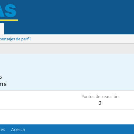
ensajes de perfil
6
018
Puntos de reacción
0
nes
Acerca