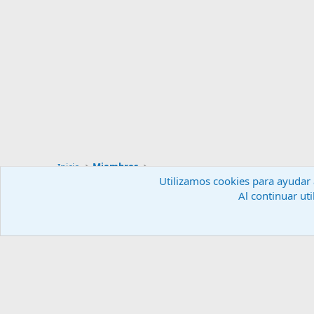
Inicio
Miembros
Utilizamos cookies para ayudar a
Al continuar uti
Español (ES)