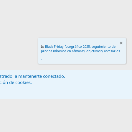
📉
Black Friday fotográfico 2025, seguimiento de
precios mínimos en cámaras, objetivos y accesorios
.
gistrado, a mantenerte conectado.
ación de cookies.
érminos y reglas
Política de privacidad
Ayuda
Inicio
R
S
S