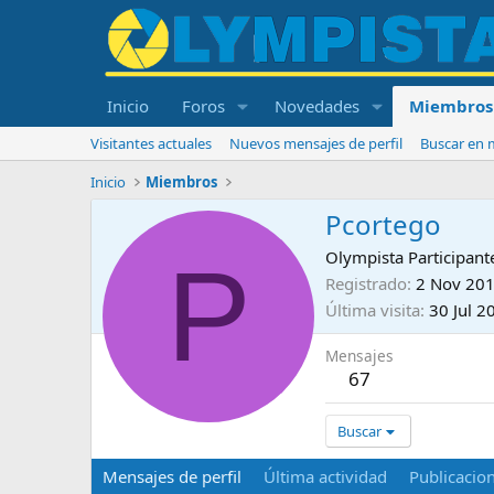
Inicio
Foros
Novedades
Miembros
Visitantes actuales
Nuevos mensajes de perfil
Buscar en m
Inicio
Miembros
Pcortego
P
Olympista Participant
Registrado
2 Nov 20
Última visita
30 Jul 2
Mensajes
67
Buscar
Mensajes de perfil
Última actividad
Publicacio