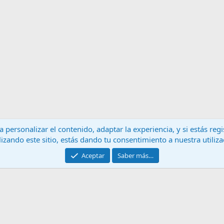
 personalizar el contenido, adaptar la experiencia, y si estás re
lizando este sitio, estás dando tu consentimiento a nuestra utiliz
Contáctanos
T
Aceptar
Saber más…
®
Community platform by XenForo
© 2010-2024 XenForo Ltd.