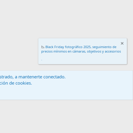
📉
Black Friday fotográfico 2025, seguimiento de
precios mínimos en cámaras, objetivos y accesorios
.
gistrado, a mantenerte conectado.
ación de cookies.
érminos y reglas
Política de privacidad
Ayuda
Inicio
R
S
S