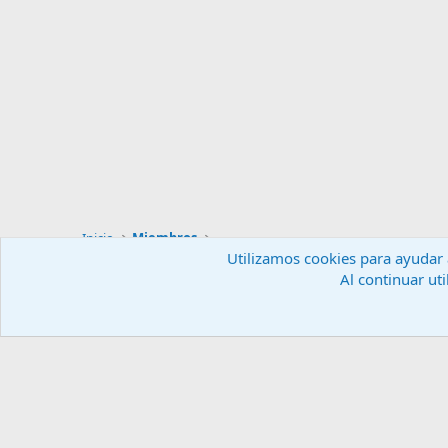
Inicio
Miembros
Utilizamos cookies para ayudar a
Al continuar uti
Español (ES)