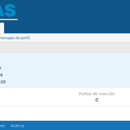
ensajes de perfil
e
16
020
Puntos de reacción
0
nes
Acerca