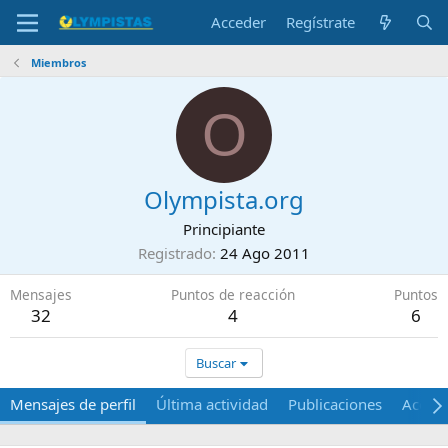
Acceder
Regístrate
Miembros
O
Olympista.org
Principiante
Registrado
24 Ago 2011
Mensajes
Puntos de reacción
Puntos
32
4
6
Buscar
Mensajes de perfil
Última actividad
Publicaciones
Acerca