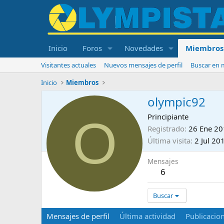
Inicio
Foros
Novedades
Miembros
Visitantes actuales
Nuevos mensajes de perfil
Buscar en m
Inicio
Miembros
olympic92
O
Principiante
Registrado
26 Ene 2
Última visita
2 Jul 20
Mensajes
6
Buscar
Mensajes de perfil
Última actividad
Publicacio