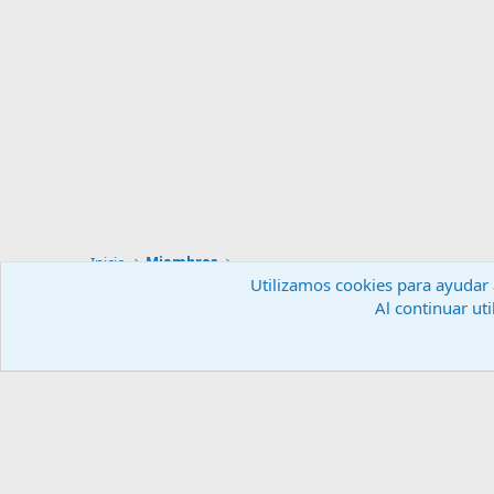
Inicio
Miembros
Utilizamos cookies para ayudar a
Al continuar uti
Español (ES)