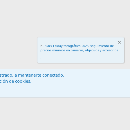
📉
Black Friday fotográfico 2025, seguimiento de
precios mínimos en cámaras, objetivos y accesorios
.
gistrado, a mantenerte conectado.
ación de cookies.
érminos y reglas
Política de privacidad
Ayuda
Inicio
R
S
S