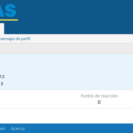
ensajes de perfil
012
13
Puntos de reacción
0
nes
Acerca