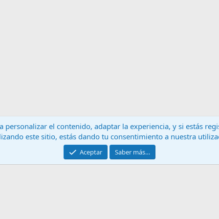
 personalizar el contenido, adaptar la experiencia, y si estás re
lizando este sitio, estás dando tu consentimiento a nuestra utiliz
Contáctanos
T
Aceptar
Saber más…
®
Community platform by XenForo
© 2010-2024 XenForo Ltd.